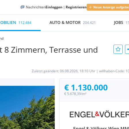
Nachrichten
Einloggen
|
Registrieren
Neue Anzeige aufgeb
OBILIEN
AUTO & MOTOR
JOBS
112.484
204.421
1
and
t 8 Zimmern, Terrasse und
Zuletzt geändert:
06.08.2026, 18:10 Uhr
|
willhaben-Code:
1
€ 1.130.000
€ 5.678,39/m²
Engel & Völkers Wien M