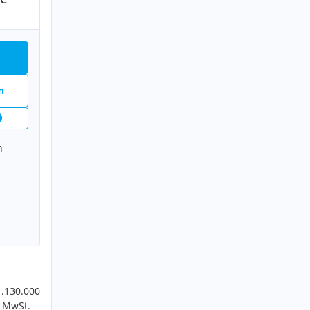
n
n
1.130.000
. MwSt.