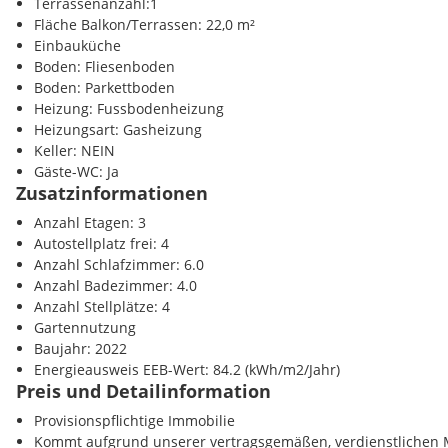
Terrassenanzahl:1
Zustand und die Lage im Grünen nahe Wien schaffen ein Zuhause
Fläche Balkon/Terrassen: 22,0 m²
Sicherheit und Komfort bietet.
Einbauküche
Boden: Fliesenboden
Boden: Parkettboden
Heizung: Fussbodenheizung
Heizungsart: Gasheizung
Keller: NEIN
Gäste-WC: Ja
Zusatzinformationen
Anzahl Etagen: 3
Autostellplatz frei: 4
Anzahl Schlafzimmer: 6.0
Anzahl Badezimmer: 4.0
Anzahl Stellplätze: 4
Gartennutzung
Baujahr: 2022
Energieausweis EEB-Wert: 84.2 (kWh/m2/Jahr)
Preis und Detailinformation
Provisionspflichtige Immobilie
Kommt aufgrund unserer vertragsgemäßen, verdienstlichen Ma