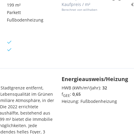
Kaufpreis / m²
€
199 m²
Berechnet von willhaben
Parkett
Fußbodenheizung
Energieausweis/Heizung
Stadtgrenze entfernt,
HWB (kWh/m²/Jahr):
32
e Lebensqualität im Grünen
f
:
0,65
GEE
amiliäre Atmosphäre, in der
Heizung:
Fußbodenheizung
ie 2022 errichtete
aushälfte, bestehend aus
99 m² bietet die Immobilie
möglichkeiten. Jede
adendes helles Foyer, 3