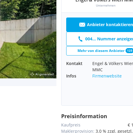
Unternehmen
Anbieter kontaktieren
004... Nummer anzeige
Mehr von diesem Anbieter
125
Kontakt
Engel & Völkers Wie
MMC
Infos
Firmenwebsite
Preisinformation
Kaufpreis
€ 
Maklerprovision:
3.0 % zzgl. gesetzl