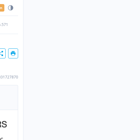
en
5.571
031727870
MC