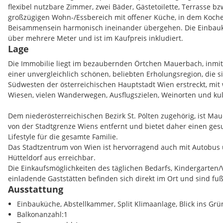
flexibel nutzbare Zimmer, zwei Bäder, Gästetoilette, Terrasse b
großzügigen Wohn-/Essbereich mit offener Küche, in dem Koc
Beisammensein harmonisch ineinander übergehen. Die Einbauküc
über mehrere Meter und ist im Kaufpreis inkludiert.
Lage
Große Glasflächen lassen viel Licht herein, schaffen eine freu
Die Immobilie liegt im bezaubernden Örtchen Mauerbach, inmi
und bieten einen traumhaften Blick in den Eigengarten, perfekt
einer unvergleichlich schönen, beliebten Erholungsregion, die
Auge zu behalten. Der rund 240 m² große Garten bietet Platz z
Südwesten der österreichischen Hauptstadt Wien erstreckt, mit
Anpflanzen von Gemüse oder für gemeinsame Stunden in der fr
Wiesen, vielen Wanderwegen, Ausflugszielen, Weinorten und ku
unteren Wohnbereich vorgelagerte Terrasse von rund 22 m² läd
Familienessen ein, während die Hanglage einen unverbauten Au
Dem niederösterreichischen Bezirk St. Pölten zugehörig, ist M
die Dächer des Dorfs ermöglicht.
von der Stadtgrenze Wiens entfernt und bietet daher einen g
Lifestyle für die gesamte Familie.
Eine Fußbodenheizung sorgt bei niedrigem Heizwärmebedarf fü
Das Stadtzentrum von Wien ist hervorragend auch mit Autobu
elektrische Rollläden schaffen Komfort und Sicherheit. Zusätzl
Hütteldorf aus erreichbar.
Abstellräume von je ca. 5 m² direkt vor dem privaten Hauseingan
Die Einkaufsmöglichkeiten des täglichen Bedarfs, Kindergarten/
Ladestation sind gegen Aufpreis zu erwerben.
einladende Gaststätten befinden sich direkt im Ort und sind fuß
Ausstattung
Genießen Sie zusammen mit Ihren Liebsten die fantastische um
Diese Immobilie präsentiert sich aufgrund der großen Zimmeran
Ruhe und gute Luft des Örtchens beim Spazieren, Wandern, Spo
Einbauküche, Abstellkammer, Split Klimaanlage, Blick ins Grü
Gelegenheit für große Familien und Mehrgenerationenwohnen 
im eigenen Garten mit freiem Ausblick, ohne auf die Nähe der M
Balkonanzahl:1
Wohnen und Arbeiten unter einem Dach. Raumaufteilung, Ausst
Annehmlichkeiten verzichten zu müssen.