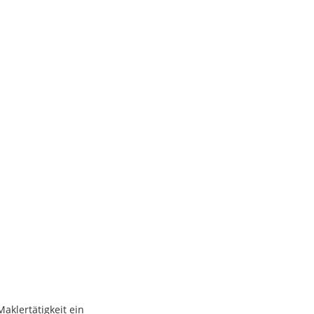
, das Alltagstauglichkeit,
klertätigkeit ein