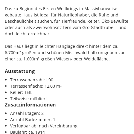
Das zu Beginn des Ersten Weltkriegs in Massivbauweise
gebaute Haus ist ideal für Naturliebhaber, die Ruhe und
Beschaulichkeit suchen, für Tierfreunde, Reiter, Öko-Bewußte
oder auch als Zweitwohnsitz fern vom Großstadttrubel - und
doch leicht erreichbar.
Das Haus liegt in leichter Hanglage direkt hinter dem ca.
6.700m² großen und schönen Mischwald halb umgeben von
einer ca. 1.600m² großen Wiesen- oder Weidefläche.
Ausstattung
Das stilvolle Haus wurde vor einigen Jahren teilrenoviert,
neben Böden, Fenstern wurden auch Strom- und
Terrassenanzahl:1.00
Wasserleitungen weitestgehend erneuert und der
Terrassenfläche: 12,00 m²
Dachboden weiter ausgebaut. Auf 2 Seiten wurde eine
Keller: TEIL
Wärmedämmung angebracht, nur die erhaltungswürdige
Teilweise möbliert
Strassenfront wurde belassen.
Zusatzinformationen
Geheizt und gekocht kann mit Holz werden, dafür sorgen der
Anzahl Etagen: 2
klassische Holzherd in der Küche und der Holzofen im
Anzahl Badezimmer: 1
Wohnzimmer. Über den Kamin wird auch das Dachgeschoss
Verfügbar ab: nach Vereinbarung
mitbeheizt. Holz steht über den angrenzenden Wald im
Baujahr: ca. 1914