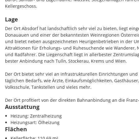
Kellergeschoss.
Lage
Im Obergeschoss stehen neben einem Sitzungssaal, eine Vielzah
ein Aufenthaltsraum, eine Teeküche sowie diverse Lagerräumli
Der Ort Absdorf hat landschaftlich sehr viel zu bieten, liegt ein
zur Verfügung.
Donauauen und einer der bekanntesten Weinregionen Österrei
und bietet neben ausgezeichneten Heurigenbetrieben in der U
Das Kellergeschoss beinhaltet neben dem Tresorraum, den Hei
Attraktionen für Erholungs- und Ruhesuchende wie Wanderer, N
Lagerräume. Beheizt wird die Gesamtliegenschaft derzeit koste
und Radfahrer. Die Liegenschaft liegt in allerbester Zentrumsla
Ölzentralheizung, modernisiert wurde die Energieversorgung d
bester Anbindung nach Tulln, Stockerau, Krems und Wien.
Insgesamt bietet das Objekt viel Potential hinsichtlich Nutzung
Der Ort bietet sehr viel an infrastrukturellen Einrichtungen un
Entwicklungspotential und befindet sich in sehr gutem Zustand, 
täglichen Bedarfs, wie Ärzte, Einkaufsmöglichkeiten, Gasthäuser
angemessenen Vorlaufzeit bezieh- und nutzbar.
Volksschule, Tankstellen und vieles mehr.
Durch die allerbeste Zentrumslage ergeben sich gute Nutzungs
Der Ort profitiert von der direkten Bahnanbindung an die Franz
durch die direkte Bahnanbindung an die Franz-Josefs-Bahn Ric
Ausstattung
Krems und Siegmundsherberg, beste Anschlüsse an das öffentli
Siegmundsherberg und Wien.
gegeben. Über den in wenigen Fahrminuten erreichbaren Auto
Heizung: Zentralheizung
ausgezeichnete Verkehrsanbindungen nach Krems, Stockerau, St
Heizungsart: Ölheizung
Nützen Sie diese einmalige Gelegenheit und fordern Sie ein un
Flächen
um sich einen persönlichen Eindruck dieser wirklich außergew
hohem Entwicklungspotential machen zu können!
Kellerfläche: 110.69 m²