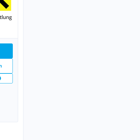
tlung
n