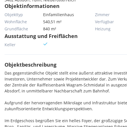
Objektinformationen
Objekttyp
Einfamilienhaus
Zimmer
Wohnfläche
540,51 m²
Verfügbar
Grundfläche
840 m²
Heizung
Ausstattung und Freiflächen
Keller
Objektbeschreibung
Das gegenständliche Objekt stellt eine äußerst attraktive Investi
Investoren, Unternehmer sowie Projektentwickler dar. Zum Verka
der Zentrale der Raiffeisenbank Wagram-Schmidatal in ausgeze
Absdorf, in unmittelbarer Nachbarschaft zum Bahnhof.
Aufgrund der hervorragenden Mikrolage und Infrastruktur bieten
zukunftsorientierte Entwicklungsperspektiven.
Im Erdgeschoss begrüßen Sie ein helles Foyer, der großzügige 
Büro-, Sanitär- und Lagerräume. Massive Stiegenanlagen führen