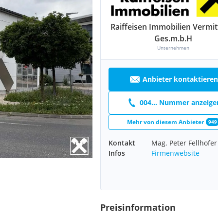
Raiffeisen Immobilien Vermit
Ges.m.b.H
Unternehmen
Anbieter kontaktieren
004... Nummer anzeige
Mehr von diesem Anbieter
949
Kontakt
Mag. Peter Fellhofer
Infos
Firmenwebsite
Preisinformation