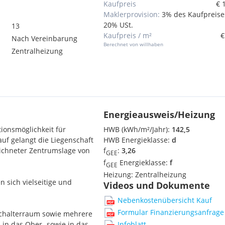
Kaufpreis
€ 
Maklerprovision:
3% des Kaufpreise
20% USt.
13
Kaufpreis / m²
€
Nach Vereinbarung
Berechnet von willhaben
Zentralheizung
Energieausweis/Heizung
tionsmöglichkeit für
HWB (kWh/m²/Jahr):
142,5
uf gelangt die Liegenschaft
HWB Energieklasse:
d
ichneter Zentrumslage von
f
:
3,26
GEE
f
Energieklasse:
f
GEE
Heizung:
Zentralheizung
 sich vielseitige und
Videos und Dokumente
Nebenkostenübersicht Kauf
Formular Finanzierungsanfrage
Schalterraum sowie mehrere
Infoblatt
 in das Ober- sowie in das