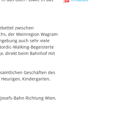
l an Büroräumlichkeiten,
chkeiten und Sanitärräume
gebettet zwischen
chs, der Weinregion Wagram
mgebung auch sehr viele
zraum und diverse
ordic-Walking-Begeisterte
ngünstig anhand einer
ge, direkt beim Bahnhof mit
urch eine 15 KW PV-Anlage.
smöglichkeiten und
d sämtlichen Geschäften des
ist unter einer
, Heurigen, Kindergarten,
möglichkeiten für Pendler
-Josefs-Bahn Richtung Wien,
htung Krems,
che Verkehrsnetz sind
bahnanschluss bestehen
. Pölten und Wien.
verbindliches Exposé an,
öhnlichen Liegenschaft mit