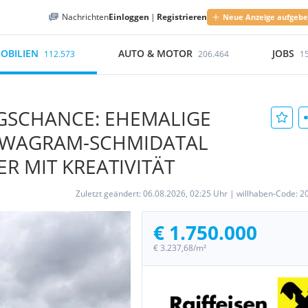
Nachrichten
Einloggen
|
Registrieren
Neue Anzeige aufgeb
OBILIEN
AUTO & MOTOR
JOBS
112.573
206.464
1
GSCHANCE: EHEMALIGE
K WAGRAM-SCHMIDATAL
R MIT KREATIVITÄT
Zuletzt geändert:
06.08.2026, 02:25 Uhr
|
willhaben-Code:
2
€ 1.750.000
€ 3.237,68/m²