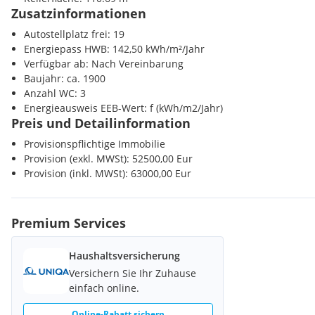
Zusatzinformationen
Gerne übermitteln wir Ihnen ein unverbindliches Exposé mit 
Autostellplatz frei: 19
sämtlichen Detaildaten zur Liegenschaft. Wir bitten Sie jedoc
Energiepass HWB: 142,50 kWh/m²/Jahr
Nachweispflicht gegenüber dem Eigentümer dazu, Ihre vollst
Verfügbar ab: Nach Vereinbarung
Anfrage-Text der jeweiligen Internetplattform einzutragen.
Baujahr: ca. 1900
Anzahl WC: 3
Energieausweis EEB-Wert: f (kWh/m2/Jahr)
Preis und Detailinformation
Provisionspflichtige Immobilie
Provision (exkl. MWSt): 52500,00 Eur
Provision (inkl. MWSt): 63000,00 Eur
Premium Services
Haushaltsversicherung
Versichern Sie Ihr Zuhause
einfach online.
Online-Rabatt sichern