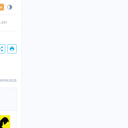
en
5.541
069963828