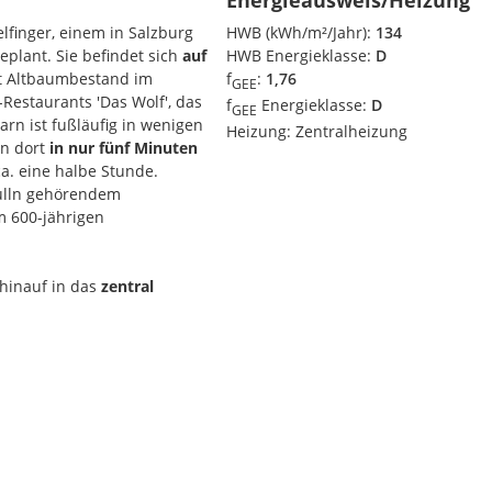
Energieausweis/Heizung
lfinger, einem in Salzburg
HWB (kWh/m²/Jahr):
134
plant. Sie befindet sich
auf
HWB Energieklasse:
D
 Altbaumbestand im
f
:
1,76
GEE
Restaurants 'Das Wolf', das
f
Energieklasse:
D
GEE
rn ist fußläufig in wenigen
Heizung:
Zentralheizung
n dort
in nur fünf Minuten
a. eine halbe Stunde.
Tulln gehörendem
m 600-jährigen
hinauf in das
zentral
che
aufgrund der
 erfolgt die Beheizung des
, cremeweißen Kacheln
ten Südteil ein zwischen
iche Wärme. An der Ostseite
s
eleganten Erkers
ebenfalls