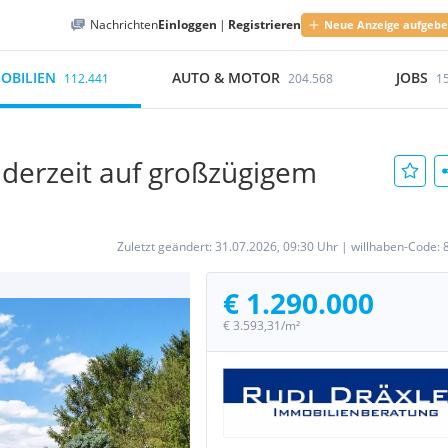
Nachrichten
Einloggen
|
Registrieren
Neue Anzeige aufgeb
OBILIEN
AUTO & MOTOR
JOBS
112.441
204.568
1
ünderzeit auf großzügigem
Zuletzt geändert:
31.07.2026, 09:30 Uhr
|
willhaben-Code:
€ 1.290.000
€ 3.593,31/m²