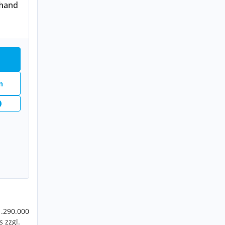
uhand
n
1.290.000
 zzgl.