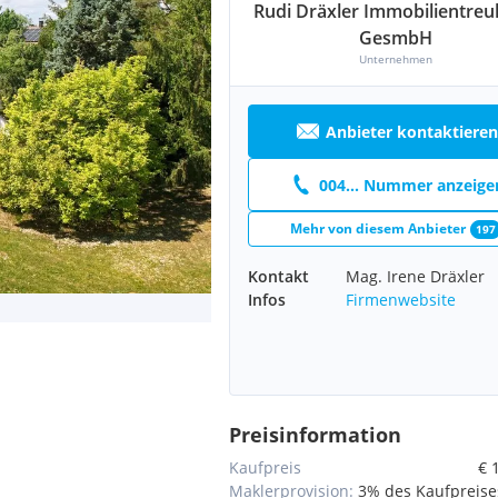
Rudi Dräxler Immobilientre
GesmbH
Unternehmen
Anbieter kontaktieren
004... Nummer anzeige
Mehr von diesem Anbieter
197
Kontakt
Mag. Irene Dräxler
Infos
Firmenwebsite
Preisinformation
Kaufpreis
€ 
Maklerprovision:
3% des Kaufpreises