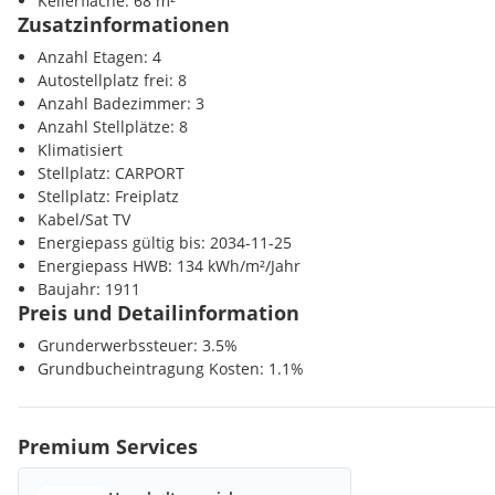
Kellerfläche: 68 m²
Post <500m
versehen. Beheizung und Warmwasseraufbereitung erfolgen mit
Zusatzinformationen
Polizei <3500m
Gaszentralheizung, der Buderus Brennwertkessel wurde im Jahr
Anzahl Etagen: 4
genommen. Kühlung in den Wohnräumen schafft eine Klimaanla
Autostellplatz frei: 8
das Haus bietet eine Alarmanlage. Der Gartenpavillon eignet sich
Anzahl Badezimmer: 3
Stunden, sondern auch wunderbar zum Überwintern von Pflanzen
Anzahl Stellplätze: 8
Das Schwimmbecken im Garten kann über Solarmatten auf dem
Klimatisiert
beheizt werden.
Stellplatz: CARPORT
Stellplatz: Freiplatz
Der Vermittler ist als Doppelmakler tätig.
Kabel/Sat TV
Energiepass gültig bis: 2034-11-25
Energiepass HWB: 134 kWh/m²/Jahr
Baujahr: 1911
Preis und Detailinformation
Grunderwerbssteuer: 3.5%
Grundbucheintragung Kosten: 1.1%
Premium Services