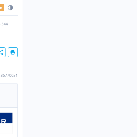
en
5.544
886770031