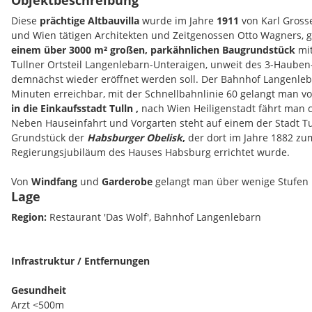
Objektbeschreibung
Diese
prächtige Altbauvilla
wurde im Jahre
1911
von Karl Grosse
und Wien tätigen Architekten und Zeitgenossen Otto Wagners, ge
einem über 3000 m² großen, parkähnlichen Baugrundstück
mit
Tullner Ortsteil Langenlebarn-Unteraigen, unweit des 3-Hauben-
demnächst wieder eröffnet werden soll. Der Bahnhof Langenleba
Minuten erreichbar, mit der Schnellbahnlinie 60 gelangt man vo
in
die Einkaufsstadt Tulln ,
nach Wien Heiligenstadt fährt man c
Neben Hauseinfahrt und Vorgarten steht auf einem der Stadt 
Grundstück der
Habsburger Obelisk
,
der dort im Jahre 1882 zu
Regierungsjubiläum des Hauses Habsburg errichtet wurde.
Von
Windfang
und
Garderobe
gelangt man über wenige Stufen 
Lage
gelegene Esszimmer,
das zusammen mit der
angrenzenden Kü
Holzvertäfelungen eine gemütliche Einheit bildet. Im Essbereich
Region:
Restaurant 'Das Wolf', Bahnhof Langenlebarn
stilvollen
Kachelofens
, der auf Seite des Wohnsalons mit edlen
verkleidet ist.
Infrastruktur / Entfernungen
Im fast 84 m² großen Wohnsalon sorgt im optisch etwas separier
der herrlichen Fensterfront situierter
offener Kamin
für behagl
Gesundheit
des Wohnsalons genießt man durch die raumhohen Fenster de
Arzt <500m