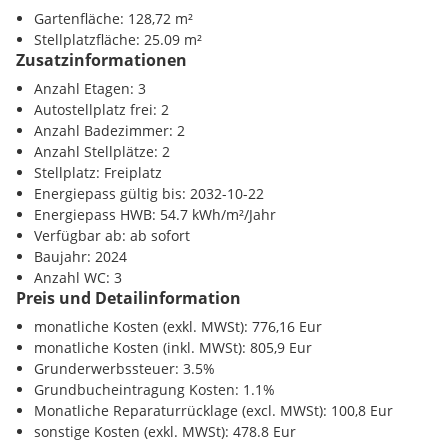
und leistbare Form des Eigentumserwerbs, die langfristige
Gartenfläche: 128,72 m²
Infrastruktur / Entfernungen
Sicherheit mit attraktiven Finanzierungsmöglichkeiten
Stellplatzfläche: 25.09 m²
Zusatzinformationen
verbindet. Die Projektfinanzierung erfolgt über eine
Gesundheit
renommierte Bank, wodurch Interessent:innen auf Wunsch
Arzt <2000m
Anzahl Etagen: 3
von abgestimmten Konditionen profitieren können.
Apotheke <2000m
Autostellplatz frei: 2
Krankenhaus <5750m
Anzahl Badezimmer: 2
Klinik <3000m
Anzahl Stellplätze: 2
Stellplatz: Freiplatz
Highlights, die man spürt
Kinder / Schulen
Energiepass gültig bis: 2032-10-22
Schule <2000m
Energiepass HWB: 54.7 kWh/m²/Jahr
* Zeitlose Architektur mit klarer Linie und warmer Seele
Kindergarten <750m
Verfügbar ab: ab sofort
* Holzmassivbau
Universität <750m
Baujahr: 2024
* Kontrollierte Wohnraumlüftung
Höhere Schule <10000m
Anzahl WC: 3
* Luft-Wasser-Wärmepumpe Chronoterm - flüsterleise mit
Preis und Detailinformation
nur 25 dB
Nahversorgung
monatliche Kosten (exkl. MWSt): 776,16 Eur
* Nachhaltige Technik - effizient, modern, selbstverständlich
Supermarkt <750m
monatliche Kosten (inkl. MWSt): 805,9 Eur
* Eigene Stellplätze und Platz für Fahrräder, Kinderwagen
Bäckerei <3750m
Grunderwerbssteuer: 3.5%
und Sommerträume
Einkaufszentrum <9750m
Grundbucheintragung Kosten: 1.1%
* Gärten und Terrassen, die nicht nur außen sind, sondern
Monatliche Reparaturrücklage (excl. MWSt): 100,8 Eur
Teil des Wohnraums
Verkehr
sonstige Kosten (exkl. MWSt): 478.8 Eur
* Sonnenverwöhnte Südost-Ausrichtung mit Blick in den
Bahnhof <4500m