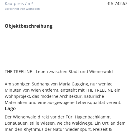
Kaufpreis / m²
€ 5.742,67
Berechnet von willhaben
Objektbeschreibung
THE TREELINE - Leben zwischen Stadt und Wienerwald
Am sonnigen Südhang von Maria Gugging, nur wenige
Minuten von Wien entfernt, entsteht mit THE TREELINE ein
Wohnprojekt, das moderne Architektur, natürliche
Materialien und eine ausgewogene Lebensqualität vereint.
Lage
Zwischen Wienerwald und Stadt entstehen 20 Häuser, die
Der Wienerwald direkt vor der Tür. Hagenbachklamm,
zeitloses Design mit nachhaltiger Bauweise verbinden.
Donauauen, stille Wiesen, weiche Waldwege. Ein Ort, an dem
Großzügige Fensterflächen, helle Räume und private Gärten
man den Rhythmus der Natur wieder spürt. Freizeit &