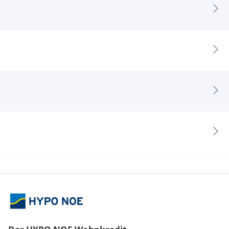
Homepage
https://the-treeline.at
Wir weisen darauf hin, dass zwischen dem Vermittler und
dem zu vermittelnden Dritten ein familiäres oder
wirtschaftliches Naheverhältnis besteht.
Der Vermittler ist als Doppelmakler tätig.