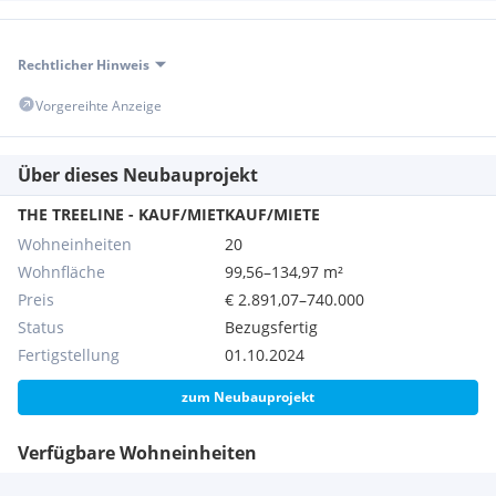
Zimmer: 5
Terrassen: 25-29 m²
Gärten: 122-152 m²
Rechtlicher Hinweis
2 Stellplätze direkt vor dem Haus
Vorgereihte Anzeige
Preis pro Stellplatz: EUR 15.000
Über dieses Neubauprojekt
THE TREELINE - KAUF/MIETKAUF/MIETE
Wohneinheiten
20
Die Häuser entstehen auf Baurechtsgrundstücken - eine
Wohnfläche
99,56–134,97 m²
attraktive Form des Eigentumserwerbs, die langfristige
Preis
€ 2.891,07–740.000
Sicherheit mit einer besonders effizienten Kapitalstruktur
Status
Bezugsfertig
verbindet.
Die Finanzierung kann auf Wunsch über jene Bank erfolgen,
Fertigstellung
01.10.2024
die das Projekt selbst finanziert.
zum Neubauprojekt
Verfügbare Wohneinheiten
Erfahren Sie mehr über dieses exklusive Wohnbauprojekt
The Treeline auf Vimeo
und besuchen Sie unsere