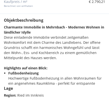
Kaufpreis / m²
€ 2.790,21
Berechnet von willhaben
Objektbeschreibung
Charmante Immobilie in Mehrnbach - Modernes Wohnen in
ländlicher Idylle
Diese einladende Immobilie verbindet zeitgemäßen
Wohnkomfort mit dem Charme des Landlebens. Der offene
Grundriss schafft ein harmonisches Wohngefühl und lässt
den Wohn-, Ess- und Kochbereich zu einem gemütlichen
Mittelpunkt des Hauses werden.
Highlights auf einen Blick:
Fußbodenheizung ️
Hochwertige Fußbodenheizung in allen Wohnräumen für
ein angenehmes Raumklima - perfekt für entspannte
Lage
Abende mit Familie und Freunden. ‍‍‍
Region:
Ried im Innkreis
Großzügige Terrasse
Sonnige Ausrichtung - ideal zum Entspannen, Grillen oder
Genießen eines Glases Wein am Abend.