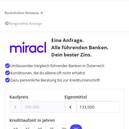
Nutzen Sie diese seltene Gelegenheit - Ihr neues Zuhause
Rechtlicher Hinweis
erwartet Sie!
Wo modernes Wohnen auf ländlichen Charme trifft.
Vorgereihte Anzeige
Eine Anfrage.
Kontaktdaten:
Alle führenden Banken.
Herr Jasarevic Edin
Dein bester Zins.
Tel.: 0664 548 94 70
Mail:
e.jasarevic@mein-immokontakt.at
Umfassender Vergleich führender Banken in Österreich
Homepage:
www.mein-immokontakt.at
Konditionen, die du alleine oft nicht erhältst
Dazu persönliche Beratung bis zur Kreditunterschrift
Hinweis:
Bitte beachten Sie, dass wir aufgrund der Nachweispflicht
gegenüber dem Eigentümer nur Anfragen mit vollständigen
Kaufpreis
Eigenmittel
Kontaktdaten (Name, Adresse, Telefonnummer…) bearbeiten
können.
€
€
Wir weisen darauf hin, dass zwischen dem Vermittler und
Kreditlaufzeit in Jahren
dem zu vermittelnden Dritten ein familiäres oder
wirtschaftliches Naheverhältnis besteht.