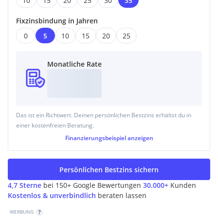
10
15
20
25
30
35
Zusätzliche Info:
Fixzinsbindung in Jahren
Haben Sie Interesse an einer Finanzierung mit attraktiven
0
5
10
15
20
25
Konditionen?
Gerne berät Sie einer unserer bankneutralen
Finanzierungsprofis in einem persönlichen Gespräch.
Monatliche Rate
Ihr Ansprechpartner:
Herr Jasarevic Edin
Das ist ein Richtwert. Deinen persönlichen Bestzins erhältst du in
einer kostenfreien Beratung.
Finanzierungsbeispiel
anzeigen
Wir weisen darauf hin, dass zwischen dem Vermittler und
dem zu vermittelnden Dritten ein familiäres oder
Persönlichen Bestzins sichern
wirtschaftliches Naheverhältnis besteht.
4,7 Sterne
bei 150+ Google Bewertungen
30.000+
Kunden
Der Vermittler ist als Doppelmakler tätig.
Kostenlos & unverbindlich
beraten lassen
WERBUNG