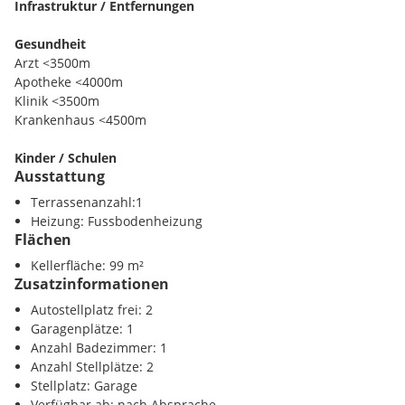
Infrastruktur / Entfernungen
Wunderschöner Garten in Hanglage
Gesundheit
Platz für Erholung oder gärtnerische Gestaltungsideen -
Arzt <3500m
Ihre persönliche Wohlfühloase. ‍
Apotheke <4000m
Klinik <3500m
Parkmöglichkeiten ️
Krankenhaus <4500m
Eine Garage sowie zwei Außenstellplätze bieten Komfort
und Flexibilität.
Kinder / Schulen
Ausstattung
Schule <500m
Raumaufteilung:
Kindergarten <500m
Terrassenanzahl:1
1 Schlafzimmer ️
Höhere Schule <3500m
Heizung: Fussbodenheizung
Flächen
2 Kinderzimmer
Nahversorgung
Kellerfläche: 99 m²
Supermarkt <2500m
Zusatzinformationen
Offener Wohn-, Ess- & Küchenbereich ️️
Bäckerei <500m
Einkaufszentrum <4000m
Autostellplatz frei: 2
Bad mit Badewanne
Garagenplätze: 1
Verkehr
Anzahl Badezimmer: 1
Separates WC
Bahnhof <3500m
Anzahl Stellplätze: 2
Autobahnanschluss <8000m
Stellplatz: Garage
Hauswirtschaftsraum
Flughafen <7000m
Verfügbar ab: nach Absprache