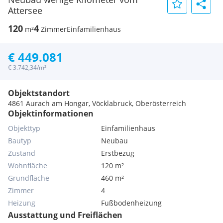
Attersee
120
4
m²
Zimmer
Einfamilienhaus
€ 449.081
€ 3.742,34/m²
Objektstandort
4861 Aurach am Hongar, Vöcklabruck, Oberösterreich
Objektinformationen
Objekttyp
Einfamilienhaus
Bautyp
Neubau
Zustand
Erstbezug
Wohnfläche
120 m²
Grundfläche
460 m²
Zimmer
4
Heizung
Fußbodenheizung
Ausstattung und Freiflächen