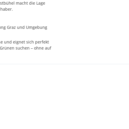
stbühel macht die Lage
bhaber.
en wir Ihnen gerne zur
tung Graz und Umgebung
 Verbindung nach Graz (z.
e und eignet sich perfekt
 regionalen Verbindungen
m Grünen suchen – ohne auf
akt Richtung Graz
, was die
Lage auch mit dem Auto sehr
 befahrenen Straßen, was für