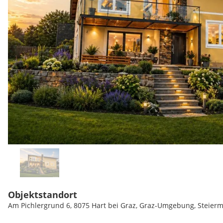
Objektstandort
Am Pichlergrund 6, 8075 Hart bei Graz, Graz-Umgebung, Steier