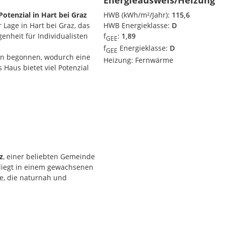
Energieausweis/Heizung
Potenzial in Hart bei Graz
HWB (kWh/m²/Jahr):
115,6
 Lage in Hart bei Graz, das
HWB Energieklasse:
D
enheit für Individualisten
f
:
1,89
GEE
f
Energieklasse:
D
GEE
en begonnen, wodurch eine
Heizung:
Fernwärme
 Haus bietet viel Potenzial
ch
z
, einer beliebten Gemeinde
 650.000
.
 liegt in einem gewachsenen
selfertig fertigstellen zu
le, die naturnah und
ne in einem persönlichen
spotenzial in begehrter Lage