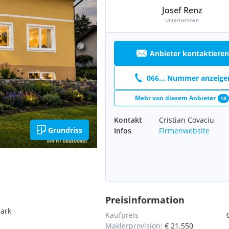
Josef Renz
Unternehmen
Anbieter kontaktieren
066... Nummer anzeige
Mehr von diesem Anbieter
18
Kontakt
Cristian Covaciu
Grundriss
Infos
Firmenwebsite
Preisinformation
mark
Kaufpreis
Maklerprovision:
€ 21.550