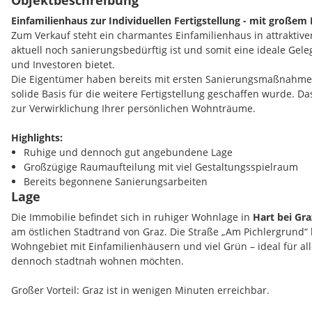
Objektbeschreibung
Einfamilienhaus zur Individuellen Fertigstellung - mit großem 
Zum Verkauf steht ein charmantes Einfamilienhaus in attraktiver
aktuell noch sanierungsbedürftig ist und somit eine ideale Geleg
und Investoren bietet.
Die Eigentümer haben bereits mit ersten Sanierungsmaßnahm
solide Basis für die weitere Fertigstellung geschaffen wurde. Das
zur Verwirklichung Ihrer persönlichen Wohnträume.
Highlights:
Ruhige und dennoch gut angebundene Lage
Großzügige Raumaufteilung mit viel Gestaltungsspielraum
Bereits begonnene Sanierungsarbeiten
Lage
Individuelle Fertigstellung nach eigenen Vorstellungen mögli
Die Immobilie befindet sich in ruhiger Wohnlage in
Hart bei Gra
Der Verkauf erfolgt im derzeitigen Zustand zu einem Preis von
€
am östlichen Stadtrand von Graz. Die Straße „Am Pichlergrund“
Optional besteht die Möglichkeit, das Haus gegen Aufpreis schlüs
Wohngebiet mit Einfamilienhäusern und viel Grün – ideal für al
lassen. Details zur Ausführung und Preisgestaltung können ger
dennoch stadtnah wohnen möchten.
Gespräch besprochen werden.
Großer Vorteil: Graz ist in wenigen Minuten erreichbar.
Nutzen Sie diese seltene Gelegenheit, ein Haus mit Entwicklung