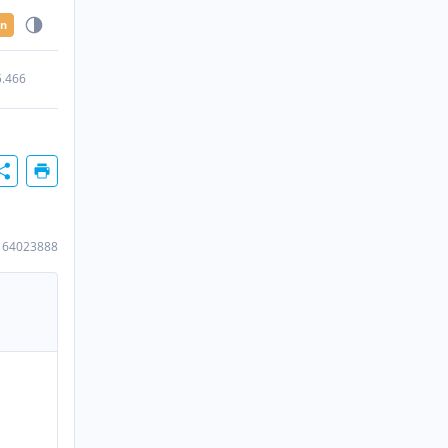
en
5.466
164023888