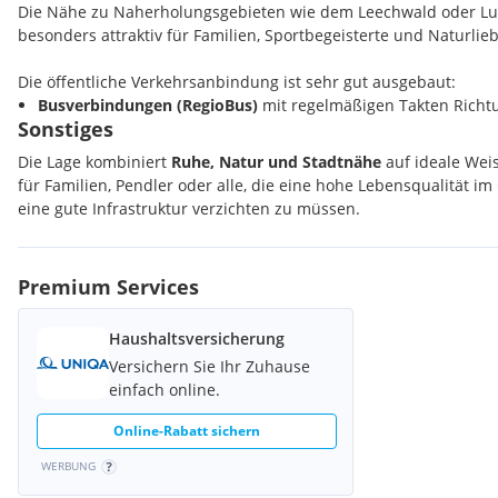
zu erwerben!
Die Nähe zu Naherholungsgebieten wie dem Leechwald oder Lu
besonders attraktiv für Familien, Sportbegeisterte und Naturlie
Für weitere Informationen oder einen Besichtigungstermin steh
Verfügung.
Die öffentliche Verkehrsanbindung ist sehr gut ausgebaut:
Busverbindungen (RegioBus)
mit regelmäßigen Takten Rich
Kontaktdaten:
Sonstiges
S-Bahn-Anschluss (S3)
am Bahnhof Hart bei Graz mit direkter
Cristian Covaciu BSc.
B. Murpark in ca. 6 Minuten)
Die Lage kombiniert
Ruhe, Natur und Stadtnähe
auf ideale Weis
cristian.covaciu@consure.at
Gute Umsteigemöglichkeiten zu weiteren Stadtbuslinien und
für Familien, Pendler oder alle, die eine hohe Lebensqualität i
+436644157888
eine gute Infrastruktur verzichten zu müssen.
Seit der Netzerweiterung verkehren Busse teils im
20-Minuten-T
Lage auch für Pendler attraktiv macht.
Premium Services
Durch die Nähe zur Stadt Graz sowie zur Autobahn (A2) ist die 
gut angebunden. Gleichzeitig liegt das Objekt abseits von stark
eine angenehme Wohnruhe sorgt.
Haushaltsversicherung
Versichern Sie Ihr Zuhause
einfach online.
Online-Rabatt sichern
WERBUNG