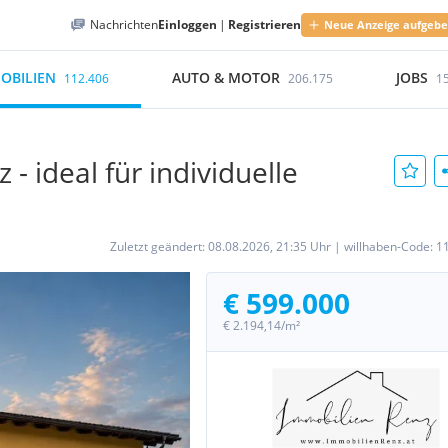
Nachrichten
Einloggen
|
Registrieren
Neue Anzeige aufgeb
OBILIEN
AUTO & MOTOR
JOBS
112.406
206.175
1
- ideal für individuelle
Zuletzt geändert:
08.08.2026, 21:35 Uhr
|
willhaben-Code:
1
€ 599.000
€ 2.194,14/m²