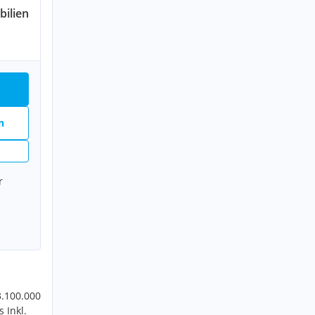
ilien
n
r
3.100.000
 Inkl.