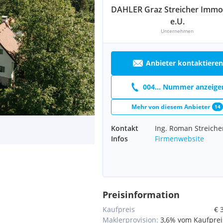
DAHLER Graz Streicher Immob
e.U.
Unternehmen
Anbieter kontaktieren
004... Nummer anzeige
Mehr von diesem Anbieter
14
Kontakt
Ing. Roman Streiche
Infos
Firmenwebsite
Preisinformation
Kaufpreis
€ 
Maklerprovision:
3,6% vom Kaufpreis