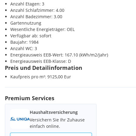
Hortensienbestand im Garten sowie die Vielfalt an Obstsorten,
Anzahl Etagen: 3
unverwechselbaren Charakter verleihen. Dieses Weingut ist nic
Anzahl Schlafzimmer: 4.00
Die Südsteiermark selbst zählt zu den begehrtesten Regionen Ö
sondern ein Ort zum Erleben.
Anzahl Badezimmer: 3.00
für Genießer, Weinliebhaber und Menschen, die die Schönheit 
Gartennutzung
schätzen wissen.
Wesentliche Energieträger: OEL
Verfügbar ab: sofort
Baujahr: 1984
Anzahl WC: 3
Energieausweis EEB-Wert: 167.10 (kWh/m2/Jahr)
Energieausweis EEB-Klasse: D
Preis und Detailinformation
Kaufpreis pro m²: 9125,00 Eur
Premium Services
Haushaltsversicherung
Versichern Sie Ihr Zuhause
einfach online.