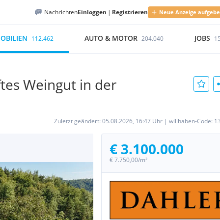
Nachrichten
Einloggen
|
Registrieren
Neue Anzeige aufgeb
OBILIEN
AUTO & MOTOR
JOBS
112.462
204.040
1
tes Weingut in der
Zuletzt geändert:
05.08.2026, 16:47 Uhr
|
willhaben-Code:
1
€ 3.100.000
€ 7.750,00/m²