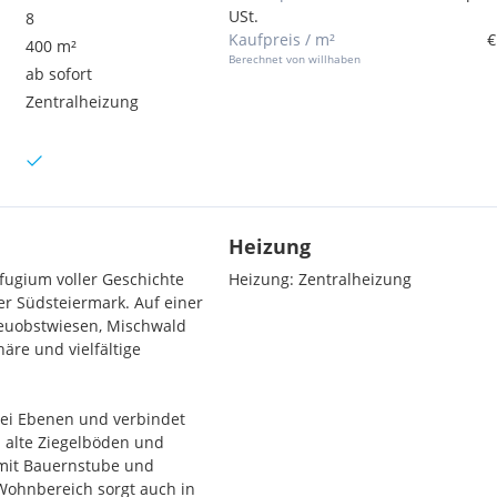
USt.
8
Kaufpreis / m²
€
400 m²
Berechnet von willhaben
ab sofort
Zentralheizung
Heizung
efugium voller Geschichte
Heizung:
Zentralheizung
er Südsteiermark. Auf einer
reuobstwiesen, Mischwald
äre und vielfältige
rei Ebenen und verbindet
n alte Ziegelböden und
mit Bauernstube und
Wohnbereich sorgt auch in