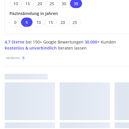
10
15
20
25
30
35
Fixzinsbindung in Jahren
0
5
10
15
20
25
4,7 Sterne
bei 150+ Google Bewertungen
30.000+
Kunden
Kostenlos & unverbindlich
beraten lassen
WERBUNG