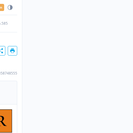
en
5.585
358748555