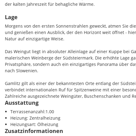
der kalten Jahreszeit für behagliche Wärme.
Lage
Das Dachgeschoss mit Galerie und zwei weiteren Räumen eignet s
Gäste- oder Rückzugsbereich - stets begleitet vom Blick in die
Morgens von den ersten Sonnenstrahlen geweckt, atmen Sie di
Untergeschoss befindet sich ein Schlafzimmer mit direktem Ga
und genießen einen Ausblick, der den Horizont weit öffnet - hi
Bad, Schrankraum sowie Technik- und Wirtschaftsräume.
Natur auf einzigartige Weise.
Auf dem Grundstück befindet sich außerdem ein charmantes Gä
Das Weingut liegt in absoluter Alleinlage auf einer Kuppe bei Ga
das mit rund 100 m² Wohnfläche Platz für Familie, Freunde oder 
malerischen Weinberge der Südsteiermark. Die erhöhte Lage ga
bietet.
Privatsphäre, sondern auch ein einzigartiges Panorama über da
nach Slowenien.
Ein Wirtschaftsgebäude komplettiert das Ensemble und eröffnet 
Nutzungsmöglichkeiten - von klassischer Weinwirtschaft bis hin 
Gamlitz gilt als einer der bekanntesten Orte entlang der Südst
verbindet internationalen Ruf für Spitzenweine mit einer beson
Die Liegenschaft verfügt sowohl über einen Anschluss an die öf
Zahlreiche ausgezeichnete Weingüter, Buschenschanken und Res
als auch über einen eigenen Hausbrunnen. Besonders hervorzuh
Ausstattung
unmittelbarer Nähe und prägen die Region ebenso wie kulturel
Freilandwidmung zusätzliche Bebauungsmöglichkeiten bestehe
gelebte Tradition.
Terrassenanzahl:1.00
dabei um bis zu 100 % erweitert werden und bietet somit viel S
Heizung: Zentralheizung
Entwicklungen.
Die Anbindung ist hervorragend: Die Landeshauptstadt Graz err
Heizungsart: Ölheizung
Minuten mit dem Auto, den Flughafen Graz in rund 40 Minuten. 
Zusatzinformationen
Besondere Akzente setzen die alten Feigenbäume am Südhang, 
Liegenschaft die ideale Kombination aus ländlicher Idylle und gu