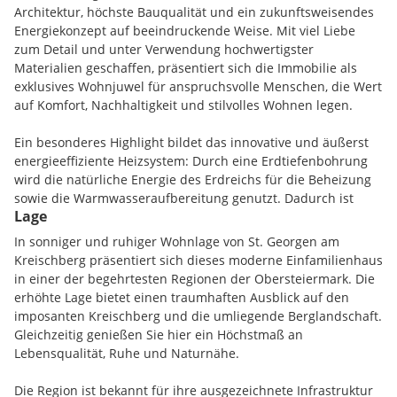
Architektur, höchste Bauqualität und ein zukunftsweisendes
Energiekonzept auf beeindruckende Weise. Mit viel Liebe
zum Detail und unter Verwendung hochwertigster
Materialien geschaffen, präsentiert sich die Immobilie als
exklusives Wohnjuwel für anspruchsvolle Menschen, die Wert
auf Komfort, Nachhaltigkeit und stilvolles Wohnen legen.
Ein besonderes Highlight bildet das innovative und äußerst
energieeffiziente Heizsystem: Durch eine Erdtiefenbohrung
wird die natürliche Energie des Erdreichs für die Beheizung
sowie die Warmwasseraufbereitung genutzt. Dadurch ist
Lage
lediglich eine energiesparende Umlaufpumpe erforderlich -
ein durchdachtes Konzept, das sich nicht nur ökologisch,
In sonniger und ruhiger Wohnlage von St. Georgen am
sondern auch wirtschaftlich bezahlt macht. Die monatlichen
Kreischberg präsentiert sich dieses moderne Einfamilienhaus
Betriebskosten für Strom, Heizung und Warmwasser belaufen
in einer der begehrtesten Regionen der Obersteiermark. Die
sich auf lediglich ca. EUR 190,- und unterstreichen die
erhöhte Lage bietet einen traumhaften Ausblick auf den
hervorragende Energieeffizienz dieser Immobilie.
imposanten Kreischberg und die umliegende Berglandschaft.
Gleichzeitig genießen Sie hier ein Höchstmaß an
Großzügige, dreifachverglaste Panoramafenster durchfluten
Lebensqualität, Ruhe und Naturnähe.
sämtliche Wohnräume mit Tageslicht und schaffen ein
außergewöhnlich helles und freundliches Wohnambiente.
Die Region ist bekannt für ihre ausgezeichnete Infrastruktur