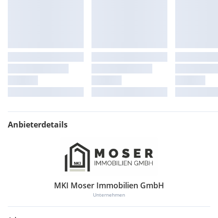
Vorraum
Schlafzimmer
Bad & WC
Wirtschaftsraum
Schlaf/Gästezimmer
Noch nichts gefunden? Wir informieren Sie über geeignete
Immobilienangebote noch vor allen anderen.
Legen Sie jetzt
Ihren individuellen Suchagenten unter folgendem Link an.
Wir schicken Ihnen passende Immobilien exklusiv vorab zu.
Suchagent anlegen
- https://moser-
immo.service.immo/registrieren/de
Anbieterdetails
Hinweis gemäß Energieausweisvorlagegesetz: Ein
Energieausweis wurde vom Eigentümer bzw. Verkäufer, nach
unserer Aufklärung über die generell geltende Vorlagepflicht,
sowie Aufforderung zu seiner Erstellung noch nicht vorgelegt.
Daher gilt zumindest eine dem Alter und der Art des
MKI Moser Immobilien GmbH
Gebäudes entsprechende Gesamtenergieeffizienz als
Unternehmen
vereinbart. Wir übernehmen keinerlei Gewähr oder Haftung
für die tatsächliche Energieeffizienz der angebotenen