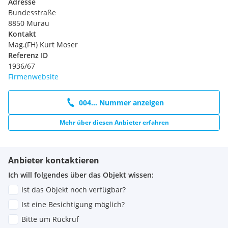
Adresse
Immobilie.
Bundesstraße
8850 Murau
Der Vermittler ist als Doppelmakler tätig.
Kontakt
Mag.(FH) Kurt Moser
Referenz ID
1936/67
Firmenwebsite
004... Nummer anzeigen
Mehr über diesen Anbieter erfahren
Anbieter kontaktieren
Ich will folgendes über das Objekt wissen:
Ist das Objekt noch verfügbar?
Ist eine Besichtigung möglich?
Bitte um Rückruf