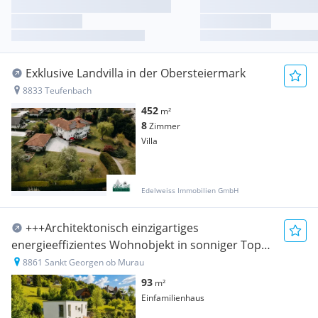
Exklusive Landvilla in der Obersteiermark
8833 Teufenbach
452
m²
8
Zimmer
Villa
Edelweiss Immobilien GmbH
+++Architektonisch einzigartiges
energieeffizientes Wohnobjekt in sonniger Top
Lage mit Blick auf den Kreischberg+++
8861 Sankt Georgen ob Murau
93
m²
Einfamilienhaus