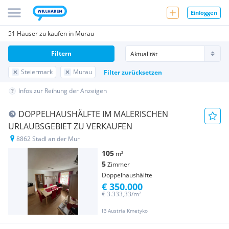
Einloggen
51 Häuser zu kaufen in Murau
Filtern
Steiermark
Murau
Filter zurücksetzen
Infos zur Reihung der Anzeigen
DOPPELHAUSHÄLFTE IM MALERISCHEN
URLAUBSGEBIET ZU VERKAUFEN
8862 Stadl an der Mur
105
m²
5
Zimmer
Doppelhaushälfte
€ 350.000
€ 3.333,33/m²
IB Austria Kmetyko