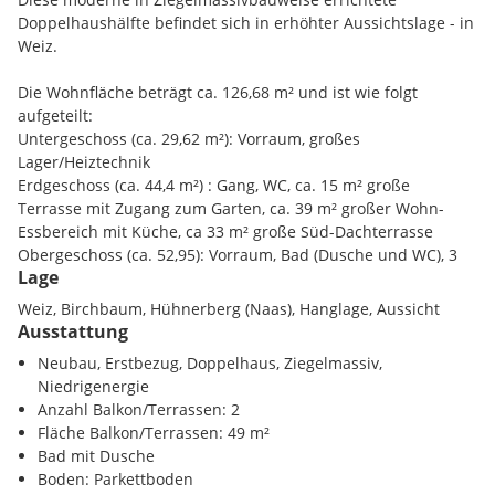
Doppelhaushälfte befindet sich in erhöhter Aussichtslage - in
Weiz.
Die Wohnfläche beträgt ca. 126,68 m² und ist wie folgt
aufgeteilt:
Untergeschoss (ca. 29,62 m²): Vorraum, großes
Lager/Heiztechnik
Erdgeschoss (ca. 44,4 m²) : Gang, WC, ca. 15 m² große
Terrasse mit Zugang zum Garten, ca. 39 m² großer Wohn-
Essbereich mit Küche, ca 33 m² große Süd-Dachterrasse
Obergeschoss (ca. 52,95): Vorraum, Bad (Dusche und WC), 3
Lage
Schlafzimmer
Weiz, Birchbaum, Hühnerberg (Naas), Hanglage, Aussicht
Die reine Gartenfläche dieser Einheit beträgt ca. 344 m².
Ausstattung
Neubau, Erstbezug, Doppelhaus, Ziegelmassiv,
Das Haus überzeugt durch seinen modernen Stil, der
Niedrigenergie
hochwertigen Bauweise sowie Ausstattung und der
Anzahl Balkon/Terrassen: 2
Aussichtslage mit Fernblick über die Stadt Weiz!
Fläche Balkon/Terrassen: 49 m²
Bad mit Dusche
Weitere Infos:
Boden: Parkettboden
> Ziegelmassivbau