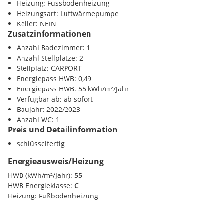
Heizung: Fussbodenheizung
> 3-fach verglaste Kunststofffenster und Hebeschiebetüren,
Heizungsart: Luftwärmepumpe
der Marke Josko
Keller: NEIN
> elektrische Raffstores im Wohnbereich
Zusatzinformationen
> elektrische Rollos in den Schlafräumen
> Fußbodenheizung (Luftwärmepumpe)
Anzahl Badezimmer: 1
> Echtholzparkett (Landhausdiele Eiche)
Anzahl Stellplätze: 2
> 75x75 cm Feinsteinzeugplatten
Stellplatz: CARPORT
> 2 Carport-Abstellplätze um EUR 20.000,--
Energiepass HWB: 0,49
> PV-Anlage und E-Ladestation vorbereitet
Energiepass HWB: 55 kWh/m²/Jahr
Verfügbar ab: ab sofort
Kaufpreis schlüsselfertig inkl. 2 PP: EUR 457.360,--
Baujahr: 2022/2023
Anzahl WC: 1
Preis und Detailinformation
Überzeugen Sie sich selbst von diesem tollen Objekt und
vereinbaren Sie einen Besichtigungstermin unter 0665/67 21
schlüsselfertig
70 45 - ich freue mich auf Ihren Anruf!
Energieausweis/Heizung
Wir helfen Ihnen auch gerne bei Ihrer Finanzierung weiter
HWB (kWh/m²/Jahr):
55
und vergleichen unabhängig Banken für Sie!
HIER
HWB Energieklasse:
C
Heizung:
Fußbodenheizung