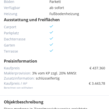
Böden
Parkett
Verfügbar
ab sofort
Heizung
Fußbodenheizung
Ausstattung und Freiflächen
Carport
Parkplatz
Dachterrasse
Garten
Terrasse
Preisinformation
Kaufpreis
€ 437.360
Maklerprovision:
3% vom KP zzgl. 20% MWSt
Zusatzinformation:
schlüsselfertig
Kaufpreis / m²
€ 3.443,78
Berechnet von willhaben
Objektbeschreibung
Diese moderne in Ziegelmassivbauweise errichtete