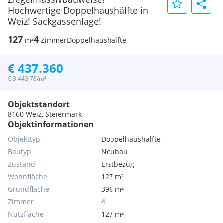
Hochwertige Doppelhaushälfte in
Weiz! Sackgassenlage!
127
4
m²
Zimmer
Doppelhaushälfte
€ 437.360
€ 3.443,78/m²
Objektstandort
8160 Weiz, Steiermark
Objektinformationen
Objekttyp
Doppelhaushälfte
Bautyp
Neubau
Zustand
Erstbezug
Wohnfläche
127 m²
Grundfläche
396 m²
Zimmer
4
Nutzfläche
127 m²