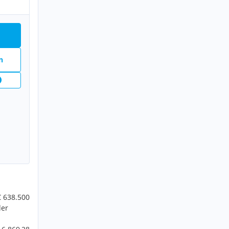
n
€ 638.500
der