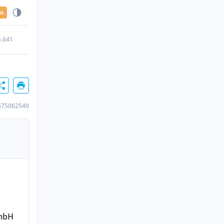
en
5.641
675062549
GmbH