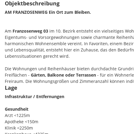
Objektbeschreibung
AM FRANZOSENWEG
Ein Ort zum Bleiben.
Am
Franzosenweg 03
im 10. Bezirk entsteht ein vielseitiges W
Eigentums- und Vorsorgewohnungen sowie charmante Reihenhä
harmonischen Wohnensemble vereint. In Favoriten, einem Bezir
und Lebensqualität, entsteht hier ein Zuhause, das den Bedürfn
Lebenssituationen gerecht wird.
Die Wohnungen und Reihenhäuser bieten durchdachte Grundri
Freiflächen -
Gärten, Balkone oder Terrassen
- für ein Wohnerleb
Freiraum. Die Wohnungsgrößen und Zimmeranzahl können indi
Lage
Zimmer und 30m²- 100m².
Auf Wunsch sind auch größere Einhei
durch das Zusammenlegen benachbarter Wohnungen.
Infrastruktur / Entfernungen
Alle Einheiten werden
schlüsselfertig
übergeben - ausgestattet
Gesundheit
Sanitäreinrichtungen, ausgewählten Fliesen und edlen Parket
Arzt <1225m
zur Ausstattung finden Sie in der Leistungsbeschreibung im Boo
Apotheke <150m
Klinik <2250m
Für zusätzlichen Komfort stehen
Tiefgaragenstellplätze
zur Ver