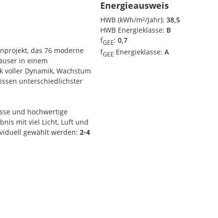
Energieausweis
HWB (kWh/m²/Jahr):
38,5
HWB Energieklasse:
B
f
:
0,7
GEE
ohnprojekt, das 76 moderne
f
Energieklasse:
A
GEE
user in einem
k voller Dynamik, Wachstum
issen unterschiedlichster
sse und hochwertige
nis mit viel Licht, Luft und
viduell gewählt werden:
2-4
ten realisierbar, etwa
 mit modernen
tböden. Genauere Angaben
klet.
fügung.