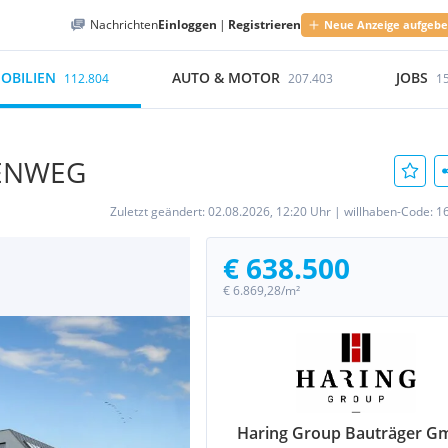
Nachrichten
Einloggen
|
Registrieren
Neue Anzeige aufgeb
OBILIEN
AUTO & MOTOR
JOBS
112.804
207.403
1
SENWEG
Zuletzt geändert:
02.08.2026, 12:20 Uhr
|
willhaben-Code:
1
€ 638.500
€ 6.869,28/m²
Haring Group Bauträger 