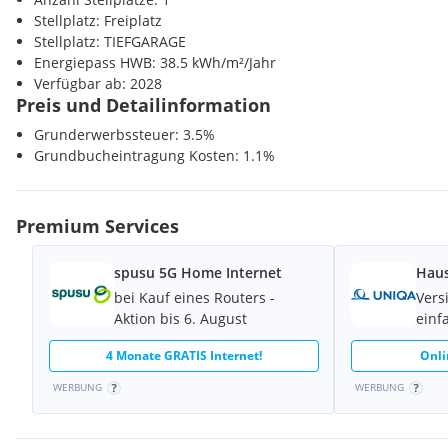
Der Vermittler ist als Doppelmakler tätig.
Stellplatz: Freiplatz
Stellplatz: TIEFGARAGE
Energiepass HWB: 38.5 kWh/m²/Jahr
Verfügbar ab: 2028
Preis und Detailinformation
Grunderwerbssteuer: 3.5%
Grundbucheintragung Kosten: 1.1%
Premium Services
spusu 5G Home Internet
Haus
bei Kauf eines Routers -
Vers
Aktion bis 6. August
einf
4 Monate GRATIS Internet!
Onli
WERBUNG
WERBUNG