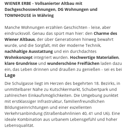
WIENER ERBE - Vollsanierter Altbau mit
Dachgeschosswohnungen, DG Wohnungen und
TOWNHOUSE in Währing
Manche Wohnungen erzählen Geschichten - leise, aber
eindrucksvoll. Genau das spürt man hier: den
Charme des
Wiener Altbaus
, der über Generationen hinweg bewahrt
wurde, und die Sorgfalt, mit der moderne Technik,
nachhaltige Ausstattung
und ein durchdachtes
Wohnkonzept
integriert wurden.
Hochwertige Materialien
,
klare Grundrisse
und
wunderschöne Freiflächen
laden dazu
ein, das Leben drinnen und draußen zu genießen - sei es bei
Lage
einem Kaffee auf dem Balkon, einem Glas Wein auf der
Terrasse oder einem Moment der Stille im grünen Innenhof.
Die Schulgasse liegt im Herzen des begehrten 18. Bezirks, in
unmittelbarer Nähe zu Kutschkermarkt, Schubertpark und
Während draußen die Stadt pulsiert, findet man hier einen
zahlreichen Einkaufsmöglichkeiten. Die Umgebung punktet
Ort der Ruhe - ein Zuhause, das
Geschichte atmet
und
mit erstklassiger Infrastruktur, familienfreundlichen
gleichzeitig für die Zukunft gemacht ist.
Bildungseinrichtungen und einer exzellenten
Verkehrsanbindung (Straßenbahnlinien 40, 41 und U6). Eine
Highlights:
ideale Kombination aus urbanem Lebensgefühl und hoher
Aufwendig sanierter Altbau
mit
hochwertiger
Lebensqualität.