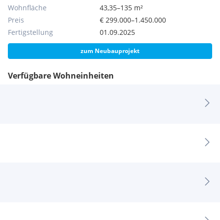
auf 1,5% zzgl. USt., Beglaubigung und Barauslagen.
Wohnfläche
43,35–135 m²
Preis
€ 299.000–1.450.000
Der Vermittler ist als Doppelmakler tätig.
Fertigstellung
01.09.2025
zum Neubauprojekt
Verfügbare Wohneinheiten