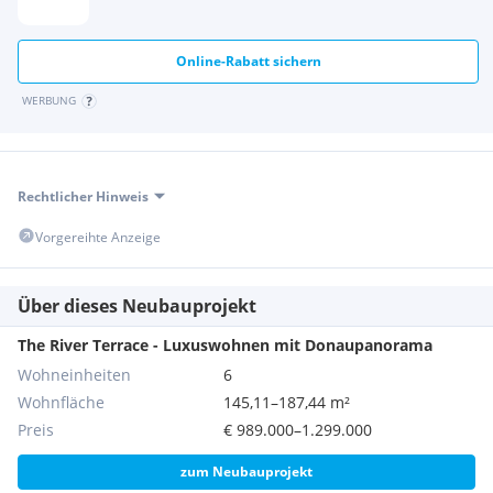
Wohnfläche
: ca. 185,99 m², verteilt auf 5 geräumige
Zimmer - ideal für moderne Wohnansprüche
Online-Rabatt sichern
Außenbereiche
:
Zwei private Gärten mit insgesamt ca. 73,95 m² für
WERBUNG
Rückzug und Entspannung im Grünen
Großzügige Terrassenflächen von ca. 24,99 m² und ein
zusätzlicher Balkon mit ca. 8,15 m² für spektakuläre
Ausblicke
Rechtlicher Hinweis
Hochwertige Bauweise und Materialien
:
Holzriegelbauweise sorgt für Stabilität und
Vorgereihte Anzeige
Nachhaltigkeit
Eichenparkett und großformatige Fliesen verleihen den
Innenräumen einen eleganten, zeitlosen Charakter
Über dieses Neubauprojekt
Außenliegender Sonnenschutz und mehrfachverglaste
Fenster für Komfort und Privatsphäre
The River Terrace - Luxuswohnen mit Donaupanorama
Moderne Ausstattung
:
Wohneinheiten
6
Effiziente Fußbodenheizung und Kühlung über
Wohnfläche
145,11–187,44 m²
Luftwärmepumpe - gesteuert über ein intuitives Smart-
Preis
€ 989.000–1.299.000
Home-System
Alarmanlage und Video-Gegensprechanlage für
zum Neubauprojekt
maximale Sicherheit