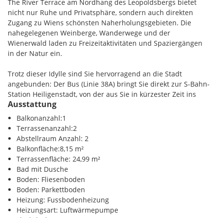
The River Terrace am Nordhang des Leopoldsbergs bietet
Projekt-Highlights
:
nicht nur Ruhe und Privatsphäre, sondern auch direkten
Zugang zu Wiens schönsten Naherholungsgebieten. Die
Privatsphäre und Komfort
: Die erhöhte Lage der Anlage
nahegelegenen Weinberge, Wanderwege und der
bietet den Bewohnern maximale Privatsphäre und Ruhe,
Wienerwald laden zu Freizeitaktivitäten und Spaziergängen
fernab vom Trubel der Stadt. Genießen Sie die
in der Natur ein.
entspannende Atmosphäre inmitten der Natur und lassen
Sie den Blick über die Stadt und die Donau schweifen.
Trotz dieser Idylle sind Sie hervorragend an die Stadt
Großzügige Außenbereiche
: Jedes Haus verfügt über
angebunden: Der Bus (Linie 38A) bringt Sie direkt zur S-Bahn-
private Gärten und weitläufige Terrassen, die als
Station Heiligenstadt, von der aus Sie in kürzester Zeit ins
erweiterte Wohnbereiche gestaltet wurden. Hier finden Sie
Ausstattung
Zentrum Wiens gelangen. Für Autofahrer ist die A22 nur
den idealen Rückzugsort für gesellige Sommerabende und
wenige Minuten entfernt und ermöglicht eine schnelle
Balkonanzahl:1
ruhige Momente im Freien.
Verbindung in die Innenstadt.
Terrassenanzahl:2
Exklusive Gemeinschaftseinrichtungen
: Ein idyllischer
Abstellraum Anzahl: 2
Schwimmteich und eine komfortable Sauna stehen den
In der Umgebung finden Sie alles, was Sie brauchen - von
Balkonfläche:8,15 m²
Bewohnern zur gemeinschaftlichen Nutzung zur
Supermärkten und Apotheken bis hin zu Schulen und Cafés.
Terrassenfläche: 24,99 m²
Verfügung - perfekte Rückzugsorte, um nach einem langen
Hier verbindet sich naturnahes Wohnen ideal mit urbanem
Bad mit Dusche
Tag zu entspannen.
Komfort.
Boden: Fliesenboden
Innovativer Zugang und Mobilität
: Der eigens für die
Boden: Parkettboden
Anlage installierte Schrägaufzug verbindet die beiden
Infrastruktur / Entfernungen
Heizung: Fussbodenheizung
Grundstücksebenen und ermöglicht ein bequemes und
Heizungsart: Luftwärmepumpe
barrierefreies Erreichen der Häuser, die sich auf
Gesundheit