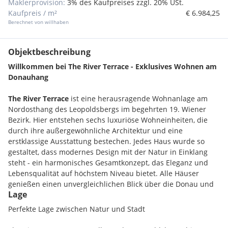
Maklerprovision:
3% des Kaufpreises zzgl. 20% USt.
Kaufpreis / m²
€ 6.984,25
Berechnet von willhaben
Objektbeschreibung
Willkommen bei The River Terrace - Exklusives Wohnen am
Donauhang
The River Terrace
ist eine herausragende Wohnanlage am
Nordosthang des Leopoldsbergs im begehrten 19. Wiener
Bezirk. Hier entstehen sechs luxuriöse Wohneinheiten, die
durch ihre außergewöhnliche Architektur und eine
erstklassige Ausstattung bestechen. Jedes Haus wurde so
gestaltet, dass modernes Design mit der Natur in Einklang
steht - ein harmonisches Gesamtkonzept, das Eleganz und
Lebensqualität auf höchstem Niveau bietet. Alle Häuser
genießen einen unvergleichlichen Blick über die Donau und
Lage
schaffen mit ihren klaren Linien und der harmonischen
Einbindung in die grüne Hanglage ein unverwechselbares
Perfekte Lage zwischen Natur und Stadt
Wohnerlebnis.