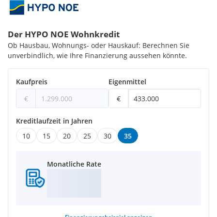
Für genauere Informationen und ein unverbindliches
Beratungsgespräch freuen wir uns auf Ihre Anfrage!
Ich freue mich auf Ihre Anfrage und stehe für weitere
Der HYPO NOE Wohnkredit
Informationen jederzeit zur Verfügung.
Ob Hausbau, Wohnungs- oder Hauskauf: Berechnen Sie
unverbindlich, wie Ihre Finanzierung aussehen könnte.
Mit besten Grüßen,
Kaufpreis
Eigenmittel
Amir Tarab, BA
€
€
at@wolfundsohn.com
Kreditlaufzeit in Jahren
Tel:
+43 660 383 15 66
10
15
20
25
30
35
Wolf & Sohn Immobilien GmbH
Monatliche Rate
www.wolfundsohn.com
Der Vermittler ist als Doppelmakler tätig.