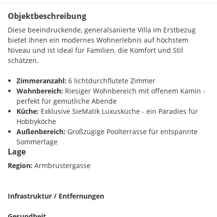
Objektbeschreibung
Diese beeindruckende, generalsanierte Villa im Erstbezug
bietet Ihnen ein modernes Wohnerlebnis auf höchstem
Niveau und ist ideal für Familien, die Komfort und Stil
schätzen.
Zimmeranzahl:
6 lichtdurchflutete Zimmer
Wohnbereich:
Riesiger Wohnbereich mit offenem Kamin -
perfekt für gemütliche Abende
Küche:
Exklusive SieMatik Luxusküche - ein Paradies für
Hobbyköche
Außenbereich:
Großzügige Poolterrasse für entspannte
Sommertage
Lage
Garten:
Fantastischer ca. 1570 m² Westgarten mit
herrlichem Altbaumbestand - ein Rückzugsort inmitten der
Region:
Armbrustergasse
Natur
Lage:
Hervorragende Grün- und Ruhelage, nur wenige
Schritte vom Pfarrplatz in Grinzing entfernt
Infrastruktur / Entfernungen
Öffentliche Anbindung:
Top Anbindung an öffentliche
Verkehrsmittel
Gesundheit