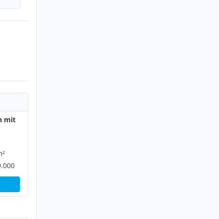
n mit
m²
9.000