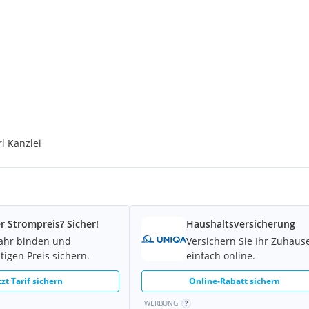
anlagen Wiens, die moderne
ndere Haus, Nummer 3 der
rialien und
- der ideale Ort für alle,
l Kanzlei
immer
r Strompreis? Sicher!
Haushaltsversicherung
Jahr binden und
Versichern Sie Ihr Zuhaus
Natur direkt vor der Tür
tigen Preis sichern.
einfach online.
für entspannte Abende im
tzt Tarif sichern
Online-Rabatt sichern
WERBUNG