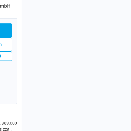
GmbH
n
€ 989.000
 zzgl.