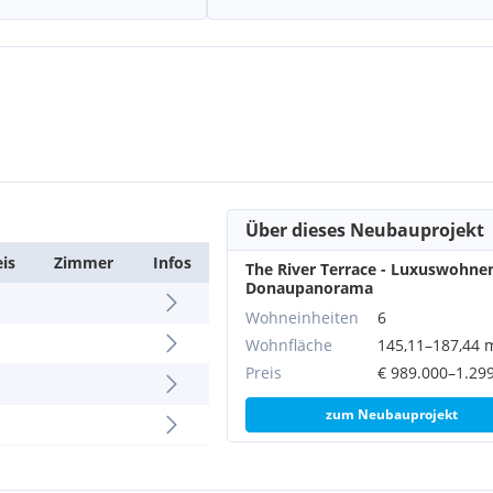
ter sorgen für ganzjährig
twärmepumpe, gesteuert
ogegensprechanlage für
n Schwimmteich für Ihre
Über dieses Neubauprojekt
chiedenen Wohnebenen
eis
Zimmer
Infos
The River Terrace - Luxuswohne
6 (Klasse A+)
Donaupanorama
und der Betriebskosten
Wohneinheiten
6
 Natur in perfekter
Wohnfläche
145,11–187,44 
enstadt und einer ruhigen,
Preis
€ 989.000–1.29
este aus urbanem Komfort
zum Neubauprojekt