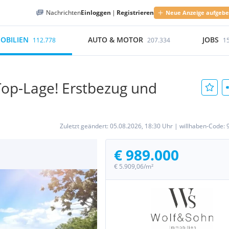
Nachrichten
Einloggen
|
Registrieren
Neue Anzeige aufgeb
OBILIEN
AUTO & MOTOR
JOBS
112.778
207.334
1
Top-Lage! Erstbezug und
Zuletzt geändert:
05.08.2026, 18:30 Uhr
|
willhaben-Code:
€ 989.000
€ 5.909,06/m²