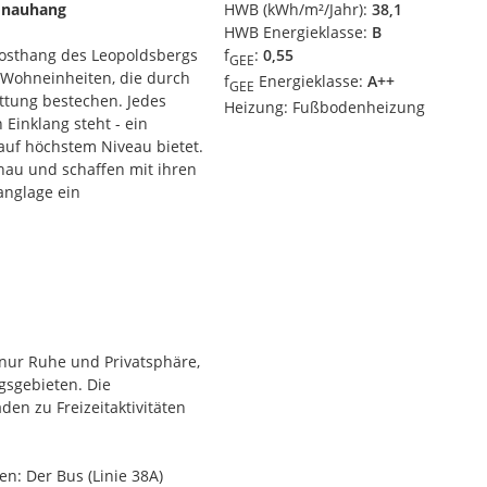
Donauhang
HWB (kWh/m²/Jahr):
38,1
HWB Energieklasse:
B
osthang des Leopoldsbergs
f
:
0,55
GEE
e Wohneinheiten, die durch
f
Energieklasse:
A++
GEE
ttung bestechen. Jedes
Heizung:
Fußbodenheizung
Einklang steht - ein
uf höchstem Niveau bietet.
nau und schaffen mit ihren
anglage ein
etet den Bewohnern maximale
en Sie die entspannende
r die Stadt und die Donau
nur Ruhe und Privatsphäre,
sgebieten. Die
 Gärten und weitläufige
n zu Freizeitaktivitäten
 Hier finden Sie den idealen
e im Freien.
wimmteich und eine
en: Der Bus (Linie 38A)