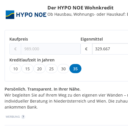
Für genauere Informationen und ein unverbindliches Beratungs
auf Ihre Anfrage!
Der HYPO NOE Wohnkredit
Ob Hausbau, Wohnungs- oder Hauskauf: Be
Ich freue mich auf Ihre Anfrage und stehe für weitere Informati
Verfügung.
Mit besten Grüßen,
Kaufpreis
Eigenmittel
Amir Tarab, BA
€
€
Kreditlaufzeit in Jahren
at@wolfundsohn.com
10
15
20
25
30
35
Tel:
+43 660 383 15 66
Wolf & Sohn Immobilien GmbH
Persönlich. Transparent. In Ihrer Nähe.
Wir begleiten Sie auf Ihrem Weg zu den eigenen vier Wänden – 
www.wolfundsohn.com
individueller Beratung in Niederösterreich und Wien. Die zuha
ankommen Bank.
Der Vermittler ist als Doppelmakler tätig.
WERBUNG