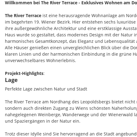
Willkommen bei The River Terrace - Exklusives Wohnen am 
The River Terrace
ist eine herausragende Wohnanlage am Nord
im begehrten 19. Wiener Bezirk. Hier entstehen sechs luxuriös
ihre außergewöhnliche Architektur und eine erstklassige Aussta
Haus wurde so gestaltet, dass modernes Design mit der Natur in 
harmonisches Gesamtkonzept, das Eleganz und Lebensqualität a
Alle Häuser genießen einen unvergleichlichen Blick über die Do
klaren Linien und der harmonischen Einbindung in die grüne H
unverwechselbares Wohnerlebnis.
Projekt-Highlights
:
Lage
Privatsphäre und Komfort
: Die erhöhte Lage der Anlage bi
Perfekte Lage zwischen Natur und Stadt
Privatsphäre und Ruhe, fernab vom Trubel der Stadt. Genieß
Atmosphäre inmitten der Natur und lassen Sie den Blick übe
The River Terrace am Nordhang des Leopoldsbergs bietet nicht 
schweifen.
sondern auch direkten Zugang zu Wiens schönsten Naherholung
Großzügige Außenbereiche
: Jedes Haus verfügt über private
nahegelegenen Weinberge, Wanderwege und der Wienerwald lade
Terrassen, die als erweiterte Wohnbereiche gestaltet wurden.
und Spaziergängen in der Natur ein.
Rückzugsort für gesellige Sommerabende und ruhige Moment
Exklusive Gemeinschaftseinrichtungen
: Ein idyllischer Sch
Trotz dieser Idylle sind Sie hervorragend an die Stadt angebund