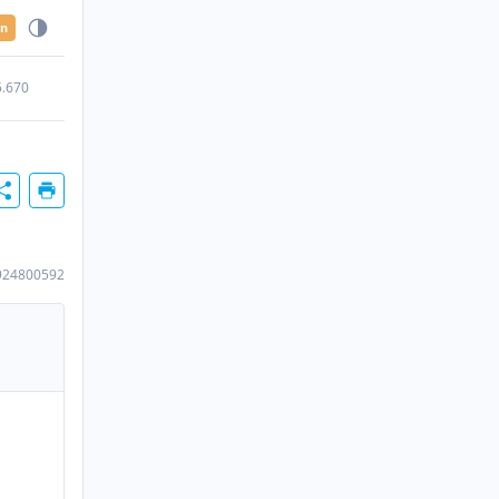
en
5.670
924800592