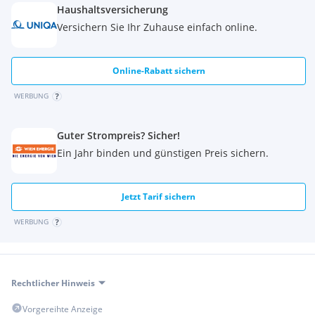
Obergeschoss 2:
Haushaltsversicherung
Versichern Sie Ihr Zuhause einfach online.
3. Schlafzimmer
mit
Terrasse (ca. 7 m²)
- für private
Auszeiten
Online-Rabatt sichern
Hochwertiges Tageslicht-Badezimmer
mit Badewanne, WC
und WM-Anschluss
WERBUNG
Praktische Abstellkammer (ca. 3 m²)
für zusätzlichen
Guter Strompreis? Sicher!
Stauraum
Ein Jahr binden und günstigen Preis sichern.
Keller (ca. 42 m²):
Jetzt Tarif sichern
Multifunktionsraum (ca. 19 m²)
- ideal als Home-Office
oder Hobbyraum
WERBUNG
Abstellräume
und
Technikraum
für optimale Organisation
Rechtlicher Hinweis
Perfekte Lage - Top Anbindung und Freizeitmöglichkeiten
Vorgereihte Anzeige