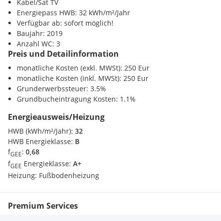
Kabel/Sat TV
Energiepass HWB: 32 kWh/m²/Jahr
Zentrale Raumaufteilung - Ihre individuelle Wohlfühloase
Verfügbar ab: sofort möglich!
Baujahr: 2019
Erdgeschoss:
Anzahl WC: 3
Preis und Detailinformation
Geräumige Wohnküche
mit direktem Zugang zum
monatliche Kosten (exkl. MWSt): 250 Eur
Eigengarten
monatliche Kosten (inkl. MWSt): 250 Eur
Grunderwerbssteuer: 3.5%
Einladender Vorraum
und Gäste-WC mit
Grundbucheintragung Kosten: 1.1%
Handwaschbecken
Energieausweis/Heizung
Obergeschoss 1:
HWB (kWh/m²/Jahr):
32
HWB Energieklasse:
B
2 separat begehbare Schlafzimmer
für Ruhe und
f
:
0,68
Privatsphäre
GEE
f
Energieklasse:
A+
GEE
Modernes Duschbad
mit WC
Heizung:
Fußbodenheizung
Balkon (ca. 5 m²)
- ideal für entspannte Momente im
Premium Services
Freien