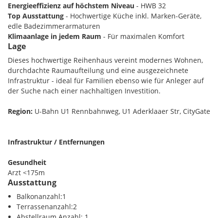
Energieeffizienz auf höchstem Niveau
- HWB 32
Top Ausstattung
- Hochwertige Küche inkl. Marken-Geräte,
edle Badezimmerarmaturen
Klimaanlage in jedem Raum
- Für maximalen Komfort
Lage
Eigenes Parkplatz direkt vor dem Haus
Perfekte öffentliche Anbindung
- U1 mit direkter Verbindung
Dieses hochwertige Reihenhaus vereint modernes Wohnen,
zur UNO-City und dem Stadtzentrum
durchdachte Raumaufteilung und eine ausgezeichnete
Infrastruktur - ideal für Familien ebenso wie für Anleger auf
der Suche nach einer nachhaltigen Investition.
Zentral und ruhig: Ihr neues Zuhause im Herzen von Wien
Region:
U-Bahn U1 Rennbahnweg, U1 Aderklaaer Str, CityGate
Dieses lichtdurchflutete
Einfamilienhaus
(ca. 103 m²
Wohnfläche) besticht nicht nur durch seine
hochwertige
Infrastruktur / Entfernungen
Ausstattung
, sondern auch durch die
ideale Lage
in einer
ruhigen und dennoch perfekt angebundenen Wohngegend.
Gesundheit
Arzt <175m
Ein großzügiger
Eigengarten
und sonnige
Balkone
/
Terrassen
Ausstattung
Apotheke <575m
(ca. 20 m²)
bieten zusätzlichen Lebensraum im Freien.
Klinik <1750m
Balkonanzahl:1
Krankenhaus <4000m
Terrassenanzahl:2
Abstellraum Anzahl: 1