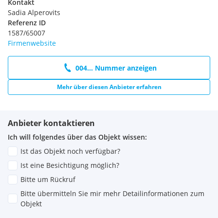
Die Informationen beruhen teilweise auf Angaben des
Kontakt
Eigentümers und sind ohne Gewähr! Wir haften daher nicht
Sadia Alperovits
für deren Richtigkeit.
Referenz ID
Irrtümer und Änderungen sowie Zwischenvermietung
1587/65007
vorbehalten.
Firmenwebsite
Wir weisen darauf hin, dass zwischen dem Vermittler und
004... Nummer anzeigen
dem zu vermittelnden Dritten ein familiäres oder
wirtschaftliches Naheverhältnis besteht.
Mehr über diesen Anbieter erfahren
Der Vermittler ist als Doppelmakler tätig.
Anbieter kontaktieren
Ich will folgendes über das Objekt wissen:
- hochqualitative Reihenhäuser
- Familien Freundliches
Ist das Objekt noch verfügbar?
Umfeld in ruhiger Wohngegend
- Aufstrebende Lage Nähe
Ist eine Besichtigung möglich?
zum Kagraner Stadtzentrum
- U- Bahnanbindung und sehr
gute Nahversorgung
- Exklusive Grundausstattung
- Privater
Bitte um Rückruf
PKW Stellplatz vor dem Haus
Bitte übermitteln Sie mir mehr Detailinformationen zum
Objekt