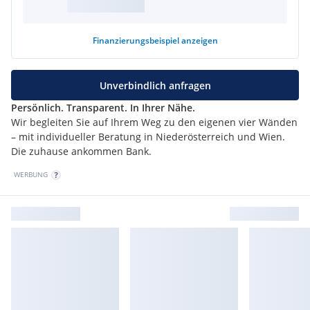
Buslinie 25
- um die Ecke erreichbar
Finanzierungsbeispiel
anzeigen
Freizeit & Sport:
Motorikpark 22
,
Freizeitpark "Family Fun"
und zahlreiche
Unverbindlich anfragen
Grünflächen für aktive Erholung
Persönlich. Transparent. In Ihrer Nähe.
Wir begleiten Sie auf Ihrem Weg zu den eigenen vier Wänden
– mit individueller Beratung in Niederösterreich und Wien.
Der
Kaufpreis
für dieses einzigartige Reihenhaus beträgt:
Die zuhause ankommen Bank.
ANLEGERPREIS:
EUR 580.000 + 20% USt. (Die USt. werden
WERBUNG
vom Finanzamt zurückerstattet)
EIGENNUTZER-PREIS Brutto: EUR 610.000.-
Vereinbaren Sie noch heute einen Besichtigungstermin und
überzeugen Sie sich von diesem exklusiven Reihenhaus!