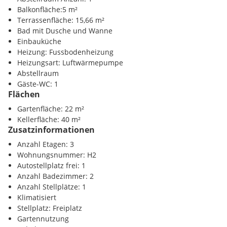
Kinder / Schulen
Balkonfläche:5 m²
Exklusive Ausstattung
:
Schule <225m
Terrassenfläche: 15,66 m²
Kindergarten <300m
Bad mit Dusche und Wanne
Landhausdielenboden
und stilvolle
Fliesen
sorgen für ein
Universität <2125m
Einbauküche
luxuriöses Wohngefühl
Höhere Schule <1575m
Heizung: Fussbodenheizung
Heizungsart: Luftwärmepumpe
Markenarmaturen
im Badezimmer - für höchste
Nahversorgung
Abstellraum
Ansprüche
Supermarkt <450m
Gäste-WC: 1
Bäckerei <500m
Flächen
Fußbodenheizung
und
Luftwärmepumpen
für wohlige
Einkaufszentrum <750m
Wärme in allen Räumen
Gartenfläche: 22 m²
Kellerfläche: 40 m²
Verkehr
Zusatzinformationen
Klimaanlage
in jedem Zimmer für maximalen Komfort,
U-Bahn <600m
auch an heißen Sommertagen
Bahnhof <675m
Anzahl Etagen: 3
Autobahnanschluss <1175m
Wohnungsnummer: H2
Moderne, vollausgestattete Küche
inkl. Geräte - ideal für
Autostellplatz frei: 1
Hobbyköche und Familien
Sonstige
Anzahl Badezimmer: 2
Bank <700m
Anzahl Stellplätze: 1
Außenjalousien
für zusätzliche Sicherheit und
Post <700m
Klimatisiert
Privatsphäre
Polizei <375m
Stellplatz: Freiplatz
Gartennutzung