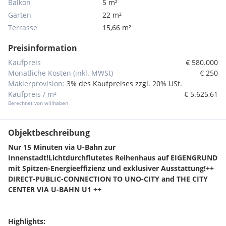
Balkon
5 m²
Garten
22 m²
Terrasse
15,66 m²
Preisinformation
Kaufpreis
€ 580.000
Monatliche Kosten (inkl. MWSt)
€ 250
Maklerprovision:
3% des Kaufpreises zzgl. 20% USt.
Kaufpreis / m²
€ 5.625,61
Berechnet von willhaben
Objektbeschreibung
Nur 15 Minuten via U-Bahn zur
Innenstadt!
Lichtdurchflutetes Reihenhaus auf EIGENGRUND
mit Spitzen-Energieeffizienz und exklusiver Ausstattung!
++
DIRECT-PUBLIC-CONNECTION TO UNO-CITY and THE CITY
CENTER VIA U-BAHN U1 ++
Highlights: