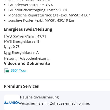
Grunderwerbssteuer: 3.5%
- Terrasse mit 32,89 m²
Grundbucheintragung Kosten: 1.1%
- Nebengebäude / Gartenhütte mit 3,36 m²
Monatliche Reparaturrücklage (excl. MWSt): 4 Eur
sonstige Kosten (exkl. MWSt): 430.19 Eur
Obergeschoss
- Zimmer mit 13,44 m²
Energieausweis/Heizung
- Zimmer mit 13,52 m²
HWB (kWh/m²/Jahr):
47,71
- Badezimmer mit Dusche und Badewanne mit 6,69 m²
HWB Energieklasse:
B
- Gang mit 3,60 m²
f
:
0,75
GEE
f
Energieklasse:
A
GEE
- Balkon mit 6,60 m²
Heizung:
Fußbodenheizung
Videos und Dokumente
Atriumgeschoss
- Zimmer mit 51,93 m²
360° Tour
- Badezimmer mit 8,31 m²
- Technikraum mit 3,98 m²
- Abstellraum mit 2,48 m²
Premium Services
- Atrium mit 14,00 m²
Haushaltsversicherung
Versichern Sie Ihr Zuhause einfach online.
Baurechtsgrund - die clevere Alternative