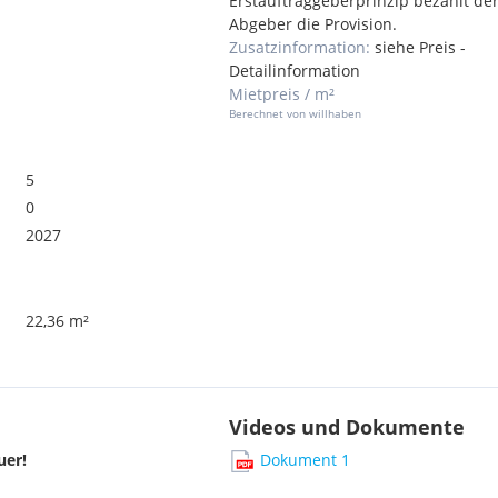
Erstauftraggeberprinzip bezahlt de
Abgeber die Provision.
Zusatzinformation:
siehe Preis -
Detailinformation
Mietpreis / m²
Berechnet von willhaben
5
0
2027
22,36 m²
Videos und Dokumente
uer!
Dokument 1