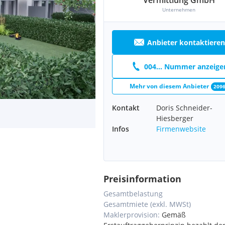
Vermittlung GmbH
Unternehmen
Anbieter kontaktieren
004... Nummer anzeige
Mehr von diesem Anbieter
209
Kontakt
Doris Schneider-
Hiesberger
Infos
Firmenwebsite
Preisinformation
Gesamtbelastung
Gesamtmiete (exkl. MWSt)
Maklerprovision:
Gemäß