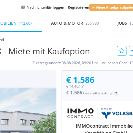
Nachrichten
Einloggen
|
Registrieren
Neue Anzeige aufgeb
OBILIEN
AUTO & MOTOR
JOBS
112.607
206.730
1
and
- Miete mit Kaufoption
Zuletzt geändert:
08.08.2026, 09:20 Uhr
|
willhaben-Code:
1
€ 1.586
€ 14,46/m²
€ 1.586
Gesamtbelastung
IMMOcontract Immobili