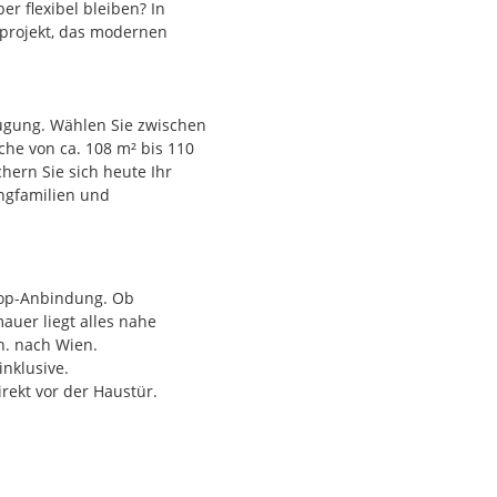
er flexibel bleiben? In
projekt, das modernen
ügung. Wählen Sie zwischen
he von ca. 108 m² bis 110
hern Sie sich heute Ihr
ngfamilien und
nergiegebäude errichtet.
 Top-Anbindung. Ob
nt auch die Umwelt. Dank
auer liegt alles nahe
PV-Anlage bis hin zur
n. nach Wien.
ffizienz und niedrige
inklusive.
rekt vor der Haustür.