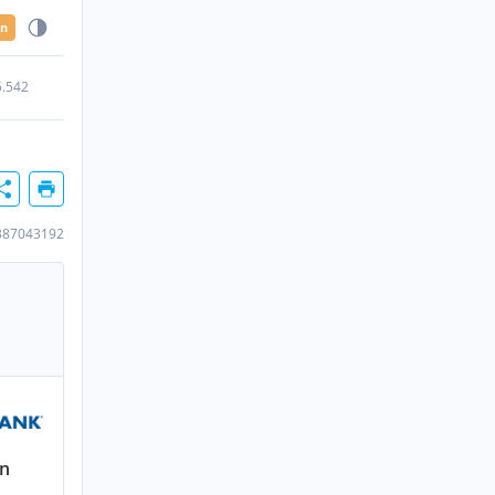
en
5.542
387043192
en