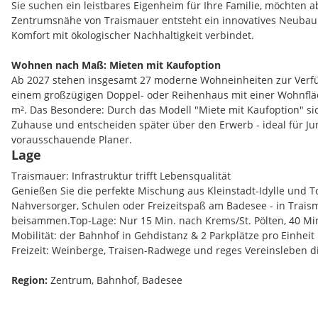
Sie suchen ein leistbares Eigenheim für Ihre Familie, möchten ab
Zentrumsnähe von Traismauer entsteht ein innovatives Neubau
Komfort mit ökologischer Nachhaltigkeit verbindet.
Wohnen nach Maß: Mieten mit Kaufoption
Ab 2027 stehen insgesamt 27 moderne Wohneinheiten zur Verf
einem großzügigen Doppel- oder Reihenhaus mit einer Wohnfläc
m². Das Besondere: Durch das Modell "Miete mit Kaufoption" sic
Zuhause und entscheiden später über den Erwerb - ideal für Ju
vorausschauende Planer.
Lage
Nachhaltigkeit, die man spürt
Traismauer: Infrastruktur trifft Lebensqualität
Die Häuser werden in massiver Vollholzbauweise als Niedrigste
Genießen Sie die perfekte Mischung aus Kleinstadt-Idylle und
Das sorgt nicht nur für ein gesundes Raumklima, sondern scho
Nahversorger, Schulen oder Freizeitspaß am Badesee - in Traism
modernster Technik - von der Luftwärmepumpe über die eigene 
beisammen.Top-Lage: Nur 15 Min. nach Krems/St. Pölten, 40 Mi
kontrollierten Wohnraumlüftung - genießen Sie höchste Energiee
Mobilität: der Bahnhof in Gehdistanz & 2 Parkplätze pro Einheit 
Betriebskosten.
Freizeit: Weinberge, Traisen-Radwege und reges Vereinsleben di
Ihre Highlights auf einen Blick:
Region:
Zentrum, Bahnhof, Badesee
Viel Platz für die Familie:
5 helle Zimmer auf zwei Ebenen.