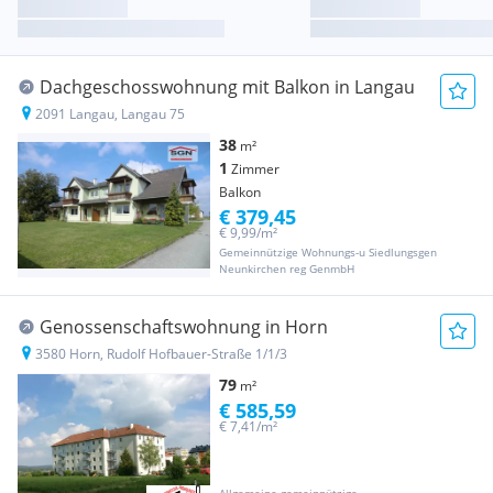
Dachgeschosswohnung mit Balkon in Langau
2091 Langau, Langau 75
38
m²
1
Zimmer
Balkon
€ 379,45
€ 9,99/m²
Gemeinnützige Wohnungs-u Siedlungsgen
Neunkirchen reg GenmbH
Genossenschaftswohnung in Horn
3580 Horn, Rudolf Hofbauer-Straße 1/1/3
79
m²
€ 585,59
€ 7,41/m²
Allgemeine gemeinnützige