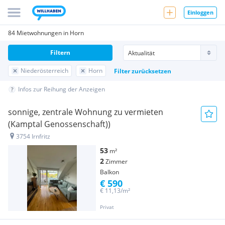
Einloggen
84 Mietwohnungen in Horn
Filtern
Niederösterreich
Horn
Filter zurücksetzen
Infos zur Reihung der Anzeigen
sonnige, zentrale Wohnung zu vermieten
(Kamptal Genossenschaft))
3754 Irnfritz
53
m²
2
Zimmer
Balkon
€ 590
€ 11,13/m²
Privat