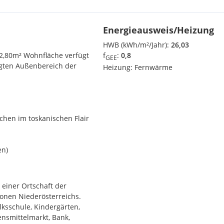
Energieausweis/Heizung
HWB (kWh/m²/Jahr):
26,03
2,80m² Wohnfläche verfügt
f
:
0,8
GEE
egten Außenbereich der
Heizung:
Fernwärme
ächen im toskanischen Flair
en)
 einer Ortschaft der
onen Niederösterreichs.
as die Vorzüge von Stadt-
lksschule, Kindergärten,
kehrsanbindung inklusive.
ensmittelmarkt, Bank,