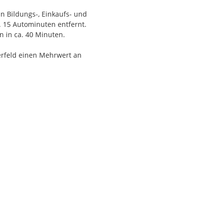
ach Ablauf eines Jahres
n Bildungs-, Einkaufs- und
. 15 Autominuten entfernt.
n in ca. 40 Minuten.
rfeld einen Mehrwert an
eldes entstand durch die
ominuten von der
fentliche Anbindung nach
 Einrichtungen wie einen
chwechat:
 Entstehung), einen
e einen Freizeitraum,
 Verbindung mit Fernwärme
 entspricht. In dieser neu