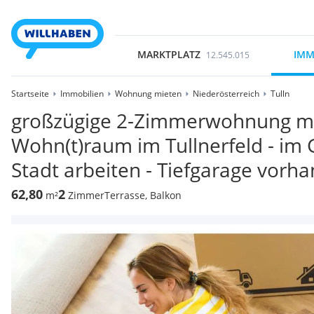
MARKTPLATZ
IMM
12.545.015
Startseite
Immobilien
Wohnung mieten
Niederösterreich
Tulln
großzügige 2-Zimmerwohnung mit
Wohn(t)raum im Tullnerfeld - im
Stadt arbeiten - Tiefgarage vorh
62,80
2
m²
Zimmer
Terrasse, Balkon