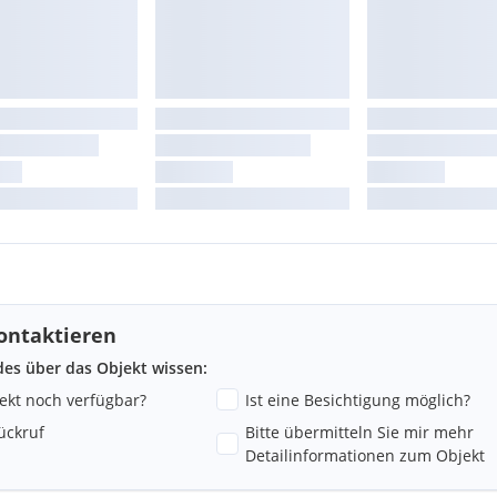
h. Unsere Angaben erfolgen
Eigentümer oder dessen
währ.
u vermittelnden Dritten ein
mobilienwirtschaft üblichen
mieter tätig ist.
ontaktieren
ndes über das Objekt wissen:
jekt noch verfügbar?
Ist eine Besichtigung möglich?
ückruf
Bitte übermitteln Sie mir mehr
Detailinformationen zum Objekt