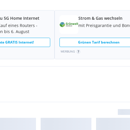
u 5G Home Internet
Strom & Gas wechseln
Kauf eines Routers -
mit Preisgarantie und Bon
hausanlage
on bis 6. August
te GRATIS Internet!
Grünen Tarif berechnen
ltwasser erfolgt gesondert
Stromkosten.
WERBUNG
nd Besichtigungstermin.
der Tele.nr.: 0664/ 386 55
llen wir auf Anfrage mehr