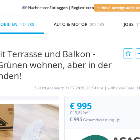
Nachrichten
Einloggen
|
Registrieren
Neue Anzeige aufgeb
OBILIEN
AUTO & MOTOR
JOBS
112.780
207.235
1
 Terrasse und Balkon -
 Grünen wohnen, aber in der
anden!
Zuletzt geändert:
31.07.2026, 20:50 Uhr
|
willhaben-Code:
1
€ 995
€ 15,84/m²
€ 995
Gesamtbelastung