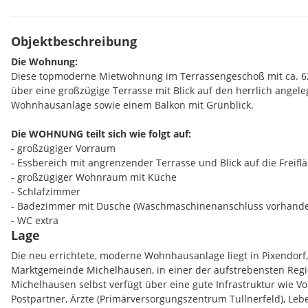
Objektbeschreibung
Die Wohnung:
Diese topmoderne Mietwohnung im Terrassengeschoß mit ca. 6
über eine großzügige Terrasse mit Blick auf den herrlich angel
Wohnhausanlage sowie einem Balkon mit Grünblick.
Die WOHNUNG teilt sich wie folgt auf:
- großzügiger Vorraum
- Essbereich mit angrenzender Terrasse und Blick auf die Freifl
- großzügiger Wohnraum mit Küche
- Schlafzimmer
- Badezimmer mit Dusche (Waschmaschinenanschluss vorhand
- WC extra
Lage
Die neu errichtete, moderne Wohnhausanlage liegt in Pixendorf,
Marktgemeinde Michelhausen, in einer der aufstrebensten Regi
Es erwartet Sie hier ein hochattraktives Zuhause im Grünen, d
Michelhausen selbst verfügt über eine gute Infrastruktur wie Vo
und Landleben perfekt vereint, hervorragende öffentliche Ver
Postpartner, Ärzte (Primärversorgungszentrum Tullnerfeld), Leb