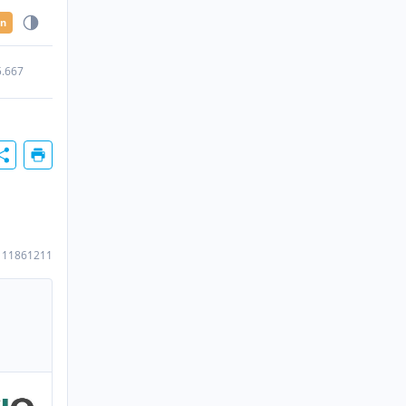
en
5.667
111861211