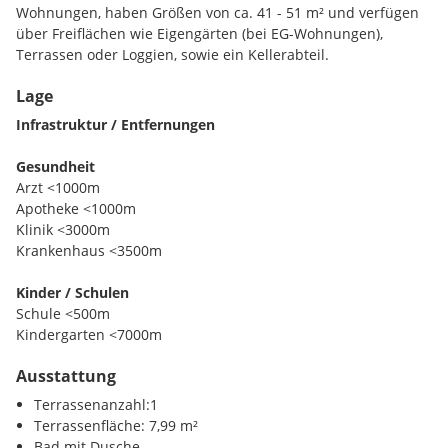
Wohnungen, haben Größen von ca. 41 - 51 m² und verfügen
über Freiflächen wie Eigengärten (bei EG-Wohnungen),
Terrassen oder Loggien, sowie ein Kellerabteil.
Lage
Ein Tiefgaragenplatz ist jeder Wohnung zugeordnet.
Infrastruktur / Entfernungen
Zu der modernen und hochwertigen Ausstattung jeder
Wohnung gehört neben der Fußbodenheizung und dem
Gesundheit
Sonnenschutz unter anderem auch ein Glasfaser-
Arzt <1000m
Internetanschluss.
Apotheke <1000m
Klinik <3000m
Die zentrale Beheizung und die Warmwasseraufbereitung
Krankenhaus <3500m
erfolgen mittels Pelletsanlage die in der Wohnanlage
untergebracht ist, die Heizkosten werden direkt und
Kinder / Schulen
verbrauchsabhängig verrechnet.
Schule <500m
Kindergarten <7000m
Neben einer gärtnerisch gestalteten Außenanlage bilden die
Stellflächen für Fahrräder, Kinderwagen, Trockenräume sowie
Ausstattung
Nahversorgung
die Räume der Haustechnik die allgemeinen Teile der
Supermarkt <500m
Terrassenanzahl:1
Liegenschaft.
Bäckerei <3500m
Terrassenfläche: 7,99 m²
Bad mit Dusche