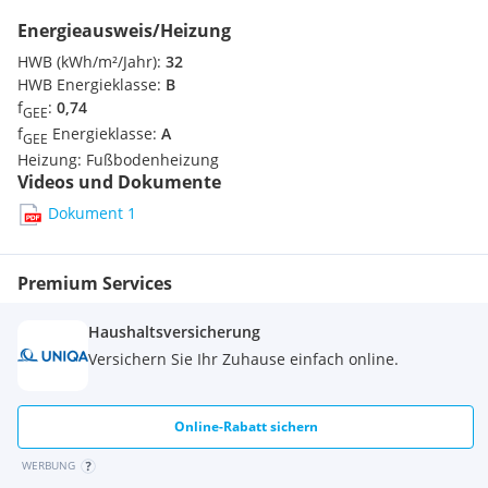
Unsere Angaben beziehen sich auf die Auskünfte des
Energieausweis/Heizung
Eigentümers. Angebot freibleibend und vorbehaltlich Irrtum.
HWB (kWh/m²/Jahr):
32
HWB Energieklasse:
B
Bitte geben Sie uns bei Ihrer Anfrage Ihren vollständigen
f
:
0,74
Namen, sowie Ihre aktuelle Wohnadresse bekannt. Wir bitten
GEE
f
Energieklasse:
A
um Verständnis, dass wir nur Anfragen mit vollständigen
GEE
Angaben bearbeiten können.
Heizung:
Fußbodenheizung
Videos und Dokumente
Wir weisen darauf hin, dass zwischen dem Vermittler und
Dokument 1
dem zu vermittelnden Dritten ein familiäres oder
wirtschaftliches Naheverhältnis besteht.
Premium Services
Haushaltsversicherung
Versichern Sie Ihr Zuhause einfach online.
Online-Rabatt sichern
WERBUNG