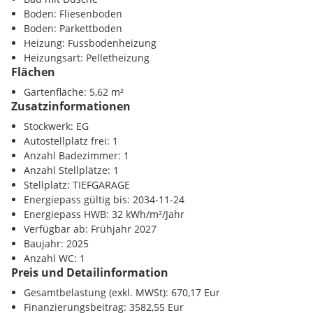
Das Zentrum der Gemeinde Michendorf hat den großen
Verkehr
Boden: Fliesenboden
Vorteil, dass viele infrastrukturelle Einrichtungen wie
Autobahnanschluss <5000m
Boden: Parkettboden
Kindergarten, Grundschule, Nahversorgung, Kirche, Banken,
Bahnhof <1000m
Heizung: Fussbodenheizung
Gasthäuser, Konditorei, Ärzte fußläufig erreichbar sind.
Flughafen <1500m
Heizungsart: Pelletheizung
Flächen
Eine Bushaltestelle befindet sich ganz in der Nähe, ebenso ist
Sonstige
der neue Bahnhof Micheldorf, mit regelmäßigen
Gartenfläche: 5,62 m²
Bank <500m
Zusatzinformationen
Zugverbindungen in den oberösterreichischen Zentralraum
Polizei <3000m
sowie Richtung Graz, in rd. 10 Minuten zu Fuß erreichbar.
Post <3000m
Stockwerk: EG
Autostellplatz frei: 1
Für die Inanspruchnahme der Wohnbauförderung müssen
Anzahl Badezimmer: 1
die gesetzl. Vorrausetzungen erfüllt sein.
Anzahl Stellplätze: 1
Stellplatz: TIEFGARAGE
Die Schlüsselübergabe ist für das Frühjahr 2027 geplant.
Energiepass gültig bis: 2034-11-24
Energiepass HWB: 32 kWh/m²/Jahr
Bei der angegebenen Miete handelt es sich um Bruttokosten.
Verfügbar ab: Frühjahr 2027
Diese beinhaltet die Miete, Betriebskosten, Miete
Baujahr: 2025
Tiefgaragenstellplatz sowie die BK-Tiefgaragenstellplatz inkl.
Anzahl WC: 1
der anfallenden Steuer.
Preis und Detailinformation
Gesamtbelastung (exkl. MWSt): 670,17 Eur
Provisionsfrei für den Mieter
Finanzierungsbeitrag: 3582,55 Eur