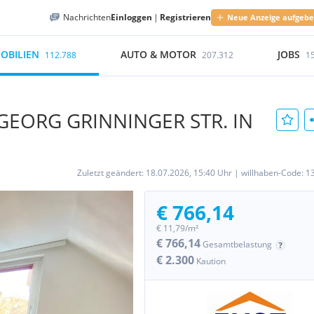
Nachrichten
Einloggen
|
Registrieren
Neue Anzeige aufgeb
OBILIEN
AUTO & MOTOR
JOBS
112.788
207.312
1
ORG GRINNINGER STR. IN
Zuletzt geändert:
18.07.2026, 15:40 Uhr
|
willhaben-Code:
1
€ 766,14
€ 11,79/m²
€ 766,14
Gesamtbelastung
€ 2.300
Kaution