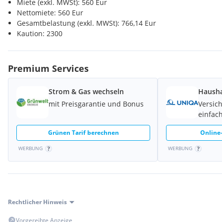
Miete (exkl. MWSt): 560 Eur
Nettomiete: 560 Eur
Gesamtbelastung (exkl. MWSt): 766,14 Eur
Kaution: 2300
Premium Services
Strom & Gas wechseln
Hausha
mit Preisgarantie und Bonus
Versic
einfach
Grünen Tarif berechnen
Online-
WERBUNG
WERBUNG
Rechtlicher Hinweis
Vorgereihte Anzeige