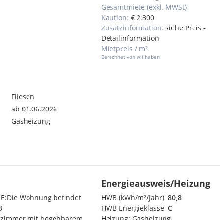
Gesamtmiete (exkl. MWSt)
Kaution:
€ 2.300
Zusatzinformation:
siehe Preis -
Detailinformation
Mietpreis / m²
Berechnet von willhaben
Fliesen
ab 01.06.2026
Gasheizung
Energieausweis/Heizung
Die Wohnung befindet
HWB (kWh/m²/Jahr):
80,8
3
HWB Energieklasse:
C
afzimmer mit begehbarem
Heizung:
Gasheizung