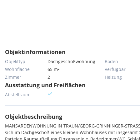
Objektinformationen
Objekttyp
Dachgeschoßwohnung
Böden
Wohnfläche
65 m²
Verfügbar
Zimmer
2
Heizung
Ausstattung und Freiflächen
Abstellraum
Objektbeschreibung
MANSARDENWOHNUNG IN TRAUN/GEORG-GRINNINGER-STRASSE:
sich im Dachgeschoß eines kleinen Wohnhauses mit insgesamt 
Parteien.Raumaufteilung:Eingangsdiele, Badezimmer/WC, Schl