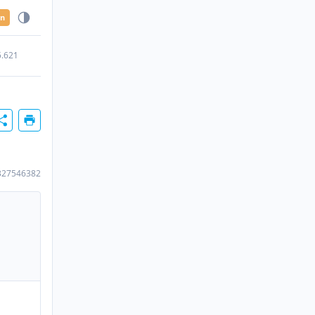
en
5.621
327546382