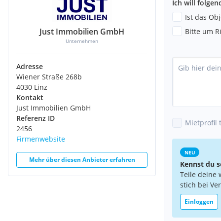
Ich will folge
Ist das Ob
Just Immobilien GmbH
Bitte um R
Unternehmen
Adresse
Wiener Straße 268b
4030 Linz
Kontakt
Just Immobilien GmbH
Referenz ID
Mietprofil 
2456
Firmenwebsite
NEU
Mehr über diesen Anbieter erfahren
Kennst du s
Teile deine 
stich bei Ve
Einloggen