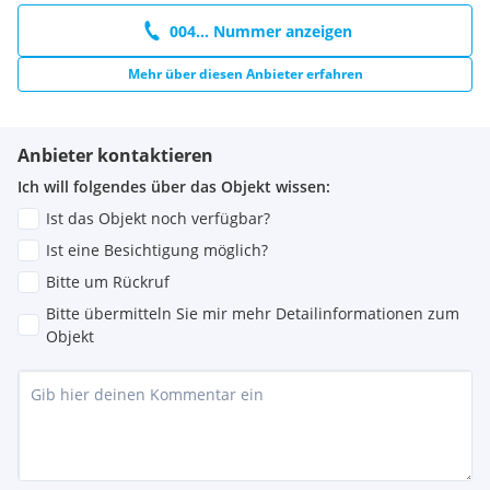
und dauerhafte Beauftragung mit der Vermittlung des
bestehenden Immobilienportfolios
004... Nummer anzeigen
Haftungserklärung zum Inserat
Mehr über diesen Anbieter erfahren
Irrtum und Änderungen vorbehalten! Sofern es sich bei
Bildern um Visualisierungen handelt, können Abänderungen
Anbieter kontaktieren
zur tatsächlichen Ausführung resultieren. Wir weisen
Ich will folgendes über das Objekt wissen:
ausdrücklich darauf hin, dass das auf Fotos oder
Visualisierungen ersichtliche Mobiliar bzw. Inventar nicht
Ist das Objekt noch verfügbar?
Bestandteil des inserierten Preises ist.
Ist eine Besichtigung möglich?
Bitte um Rückruf
Bitte übermitteln Sie mir mehr Detailinformationen zum
Objekt