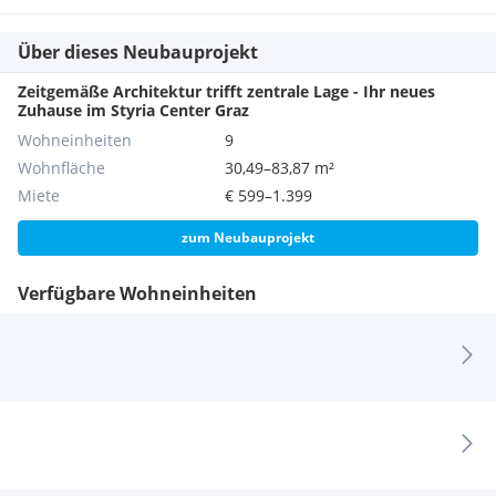
oder gleichwertig übergeben.
Über dieses Neubauprojekt
Einige Bilder des Inserats wurden zum Zweck der besseren
Visualisierung digital mit KI möbliert. Die Wohnung wird
Zeitgemäße Architektur trifft zentrale Lage - Ihr neues
unmöbliert übergeben.
Zuhause im Styria Center Graz
Wohneinheiten
9
Wohnfläche
30,49–83,87 m²
Kostenübersicht:
Miete
€ 599–1.399
monatliche Miete:
1.399,00 Euro (inkl. Betriebskosten und
zum Neubauprojekt
Umsatzsteuer)
Verfügbare Wohneinheiten
Kaution:
3 Monatsmieten
Schreibgebühr f. Mietvertrag:
360,00 Euro inkl. 20% USt.
Lageplan:
Ärzte ca. 1 Gehminute