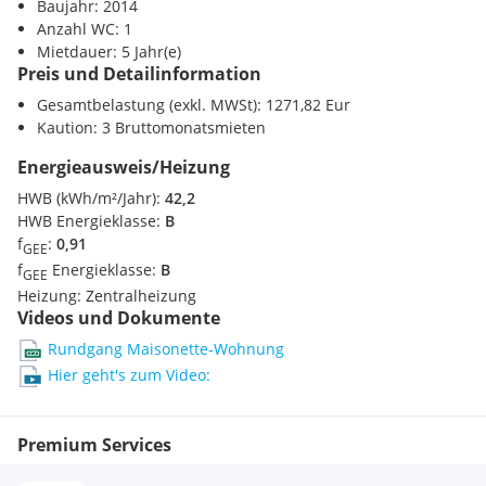
Baujahr: 2014
Bodentiefe Fenster für helle, freundliche Räume
Anzahl WC: 1
Großzügige Freiflächen in Form von Balkonen und
Mietdauer: 5 Jahr(e)
Terrassen
Preis und Detailinformation
Energieeffiziente Bauweise nach neuesten Standards
Gesamtbelastung (exkl. MWSt): 1271,82 Eur
Ideale öffentliche Verkehrsanbindung direkt vor der
Kaution: 3 Bruttomonatsmieten
Haustüre
Zahlreiche Geschäfte des täglichen Lebens im Styria
Energieausweis/Heizung
Center
HWB (kWh/m²/Jahr):
42,2
Entspannung und Erholung im ruhigen, hauseigenen
HWB Energieklasse:
B
Innenhof
f
:
0,91
AKTION
GEE
f
Energieklasse:
B
1 MONAT MIETZINSFREI*
GEE
Heizung:
Zentralheizung
Videos und Dokumente
* nur für Studierende und Lehrlinge
bei Mietanbotslegung
bis 31.08.2026
Rundgang Maisonette-Wohnung
Hier geht's zum Video:
*Die Betriebskosten sind auch während des mietzinsfreien
Monats zu entrichten.
Premium Services