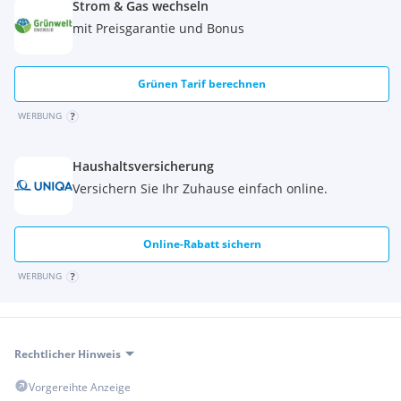
Strom & Gas wechseln
Wohnung Top 51
mit Preisgarantie und Bonus
Die Wohnung befindet sich im 5.-6. Obergeschoss und hat
folgende Raumaufteilung:
Grünen Tarif berechnen
5. Obergeschoss:
WERBUNG
Vorraum
Abstellraum
Haushaltsversicherung
1. Zimmer
Versichern Sie Ihr Zuhause einfach online.
Bad
WC
Loggia
Online-Rabatt sichern
6. Obergeschoss:
WERBUNG
Wohnküche
2. Zimmer
Rechtlicher Hinweis
Wir weisen höflichst darauf hin, dass es sich bei den Fotos
anbei um Musterfotos handelt. Die Wohnung wird gleich
Vorgereihte Anzeige