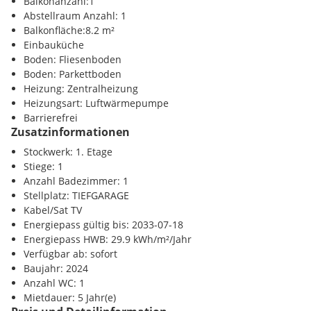
Balkonanzahl:1
Universitäten und Hochschulen sowie eine Vielzahl an netten
Nahversorgung
Abstellraum Anzahl: 1
Boutiquen und Einkaufsmöglichkeiten vor. Demnach besticht
Supermarkt <500m
Balkonfläche:8.2 m²
dieses Objekt durch eine einzigartige Kombination aus
Bäckerei <500m
Einbauküche
Neubaumoderne sowie aus entspannter Grünruhelage und
Einkaufszentrum <3500m
Boden: Fliesenboden
dem abwechslungsreichen Wiener Stadtleben.
Boden: Parkettboden
Verkehr
Heizung: Zentralheizung
U-Bahn <500m
Heizungsart: Luftwärmepumpe
Bahnhof <500m
Barrierefrei
Aufteilung -
Ausstattung und Besonderheiten
Autobahnanschluss <3000m
Zusatzinformationen
In dem hochwertigen Projekt entstanden insgesamt 24
Stockwerk: 1. Etage
Sonstige
Mietwohnungen. Die zwei bis drei Zimmer-Einheiten
Stiege: 1
Bank <1000m
verfügen über Wohnflächen zwischen 41 m2 und 108 m2
Anzahl Badezimmer: 1
Post <1500m
sowie sind sie allesamt mit großzügigen Freiflächen
Stellplatz: TIEFGARAGE
Polizei <1000m
ausgestattet. Die Gärten, Loggien, Balkone und Terrassen
Kabel/Sat TV
bieten einen zusätzlichen Erholungsfaktor in den eigenen
Energiepass gültig bis: 2033-07-18
vier Wänden und ermöglichen eine unvergleichliche
Energiepass HWB: 29.9 kWh/m²/Jahr
Wohlfühlatmosphäre im Grünen.
Verfügbar ab: sofort
Baujahr: 2024
In dem Projekt gibt es keine Kellerabteile, jedoch verfügt das
Anzahl WC: 1
Haus über Fahrrad- und Kinderwagenabstellräume.
Mietdauer: 5 Jahr(e)