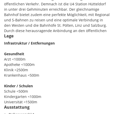
öffentlichen Verkehr. Demnach ist die U4 Station Hütteldorf
in unter drei Gehminuten erreichbar. Der gleichnamige
Bahnhof bietet zudem eine perfekte Möglichkeit, mit Regional
und S-Bahnen zu reisen und eine optimale Verbindung in
den Westen und die Bahnhöfe St. Pölten, Linz und Salzburg.
Durch diese herausragende Anbindung an den öffentlichen
Lage
Verkehr erreicht man sowohl den Wiener Stephansplatz als
auch die umliegenden Naherholungsgebiete und Bäder in
Infrastruktur / Entfernungen
wenigen Minuten. Des weiteren sind Geschäfte des täglichen
Bedarfs, Restaurants, Ärzte, Kindergärten und Schulen sowie
Gesundheit
das St. Josef Krankenhaus und die Allianz Arena per Fahrrad,
Arzt <1000m
Bus oder zu Fuß einfach erreichbar. Neben der
Apotheke <1000m
hervorragenden Infrastruktur bietet dieses Projekt eine
Klinik <2500m
unvergleichliche Grünruhelage inmitten der Stadt. Jede
Krankenhaus <500m
Wohnung verfügt über einen exklusiven Blick in die grüne
Umgebung. Die neu geschaffene Anlage bietet somit einen
Kinder / Schulen
attraktiven Rückzugsort für Grün- und Ruhesuchende sowie
Schule <500m
eine Vielzahl an Sport- und Freizeitmöglichkeiten in nächster
Kindergarten <1000m
Nähe. Durch die optimale Anbindung mit der U4 an die
Universität <1500m
Innenstadt und den Hietzinger Platz findet man zudem rasch
Ausstattung
Höhere Schule <5000m
zahlreiche, exklusive Restaurants, ein breites Kulturangebot,