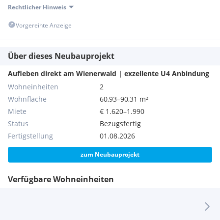
Haustüre runden diese exzellente Lage ab und lassen keine
Rechtlicher Hinweis
Wünsche offen.
Vorgereihte Anzeige
Über dieses Neubauprojekt
Nebenkosten
Aufleben direkt am Wienerwald | exzellente U4 Anbindung
4 Bruttomonatsmieten Kaution
Wohneinheiten
2
Vertragserrichtungsgebühr EUR 195,- netto
Wohnfläche
60,93–90,31 m²
Miete
€ 1.620–1.990
Noch nichts gefunden? Wir informieren Sie über geeignete
Status
Bezugsfertig
Immobilienangebote noch vor allen anderen.
Fertigstellung
01.08.2026
Legen Sie jetzt Ihren individuellen Suchagenten unter
folgendem Link an. Wir schicken Ihnen passende Immobilien
zum Neubauprojekt
exklusiv vorab zu.
Suchagent anlegen
- https://manuel-hacker-
Verfügbare Wohneinheiten
realconsult.service.immo/registrieren/de
Wir weisen darauf hin, dass zwischen dem Vermittler und
dem zu vermittelnden Dritten ein familiäres oder