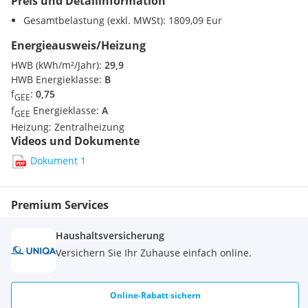
Preis und Detailinformation
Gesamtbelastung (exkl. MWSt): 1809,09 Eur
- Fußbodenheizung (Luftwärmepumpe)
Energieausweis/Heizung
HWB (kWh/m²/Jahr):
29,9
- Eichenparkett und hochwertige Verfliesung
HWB Energieklasse:
B
f
:
0,75
GEE
- Duschen in den Nassräumen
f
Energieklasse:
A
GEE
Heizung:
Zentralheizung
- Garten, Terrasse, Balkon, Loggia bei jeder Einheit
Videos und Dokumente
- Außenraffstores elektrisch bedienbar
Dokument 1
- SAT-Anlage und Kabel
Premium Services
- Lift
Haushaltsversicherung
- Tiefgarage
Versichern Sie Ihr Zuhause einfach online.
Online-Rabatt sichern
Es besteht die Möglichkeit einen Tiefgaragenstellplatz um