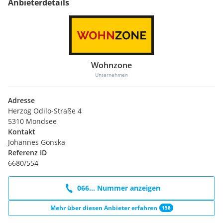
Anbieterdetails
Kinder / Schulen
Schule <1000m
Kindergarten <2000m
Höhere Schule <2500m
Nahversorgung
Wohnzone
Supermarkt <1000m
Bäckerei <1000m
Unternehmen
Einkaufszentrum <2000m
Adresse
Verkehr
Herzog Odilo-Straße 4
Bahnhof <1000m
5310 Mondsee
Autobahnanschluss <5500m
Kontakt
Flughafen <9500m
Johannes Gonska
Referenz ID
Sonstige
6680/554
Bank <1500m
Post <2000m
066... Nummer anzeigen
Polizei <2000m
Mehr über diesen Anbieter erfahren
158