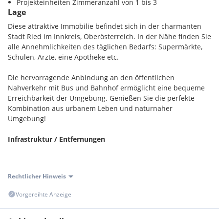
Projekteinheiten Zimmeranzahl von 1 bis 3
Lage
Diese attraktive Immobilie befindet sich in der charmanten
Stadt Ried im Innkreis, Oberösterreich. In der Nähe finden Sie
alle Annehmlichkeiten des täglichen Bedarfs: Supermärkte,
Schulen, Ärzte, eine Apotheke etc.
Die hervorragende Anbindung an den öffentlichen
Nahverkehr mit Bus und Bahnhof ermöglicht eine bequeme
Erreichbarkeit der Umgebung. Genießen Sie die perfekte
Kombination aus urbanem Leben und naturnaher
Umgebung!
Infrastruktur / Entfernungen
Gesundheit
Arzt <2000m
Rechtlicher Hinweis
Apotheke <1000m
Klinik <2000m
Vorgereihte Anzeige
Krankenhaus <2000m