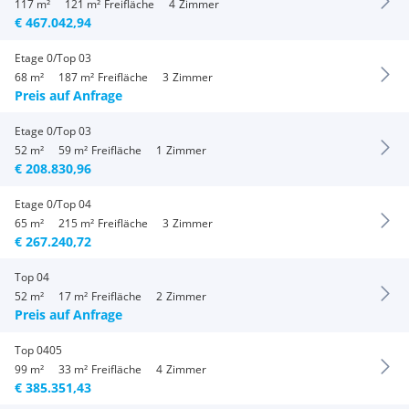
117 m²
121 m²
Freifläche
4
Zimmer
€ 467.042,94
Etage 0/Top 03
68 m²
187 m²
Freifläche
3
Zimmer
Preis auf Anfrage
Etage 0/Top 03
52 m²
59 m²
Freifläche
1
Zimmer
€ 208.830,96
Etage 0/Top 04
65 m²
215 m²
Freifläche
3
Zimmer
€ 267.240,72
Top 04
52 m²
17 m²
Freifläche
2
Zimmer
Preis auf Anfrage
Top 0405
99 m²
33 m²
Freifläche
4
Zimmer
€ 385.351,43