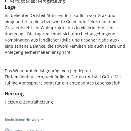
Architektonisch besticht das Projekt durch klare
Verfügbar ab: Fertigstellung
Lage
Linienführung und eine moderne, zeitlose Gestaltung. Die
Gebäude werden teils mit Flachdach, teils mit Burtdach
Im beliebten Ortsteil Abtissendorf, südlich von Graz und
ausgeführt - beide Dachformen erhalten zudem eine
eingebettet in die lebenswerte Gemeinde Feldkirchen bei
hochwertige Begrünung, die sich positiv auf das Mikroklima
Graz, entsteht ein Wohnprojekt, das in vielerlei Hinsicht
auswirkt und zugleich das ökologische Profil des Projekts
überzeugt. Die Lage zeichnet sich durch eine gelungene
stärkt.
Kombination aus ländlicher Idylle und urbaner Nähe aus -
eine seltene Balance, die sowohl Familien als auch Paare und
Die Qualität zeigt sich nicht nur in der Bauweise, sondern
Anleger gleichermaßen anspricht.
auch in der Planung der Außenbereiche. Die großzügigen
Gärten, Terrassen und Balkone schaffen echten Mehrwert für
die zukünftigen Bewohnerinnen und Bewohner - ein Zuhause
Das Wohnumfeld ist geprägt von gepflegten
mit viel Freiraum und Privatsphäre. Ergänzt wird dies durch
Einfamilienhäusern, weitläufigen Gärten und viel Grün. Die
eine Umgebung, die für höchsten Wohnkomfort steht: grün,
ruhige Atmosphäre sorgt für ein entspanntes Lebensgefühl
ruhig, familienfreundlich und zugleich hervorragend
und bietet gleichzeitig ein sicheres Umfeld für Kinder. Durch
angebunden.
Heizung
die angrenzenden Felder und Wiesen eröffnet sich ein hoher
Erholungswert direkt vor der Haustür, der zu Spaziergängen,
Heizung:
Zentralheizung
Radtouren oder einfach zum Innehalten einlädt. Trotz dieser
Ruhe ist die Anbindung an das tägliche Leben hervorragend.
Nahversorger, medizinische Einrichtungen,
Rechtlicher Hinweis
Kinderbetreuungseinrichtungen sowie schulische Angebote
Vorgereihte Anzeige