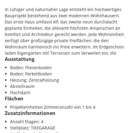
In ruhiger und naturnaher Lage entsteht ein hochwertiges
Bauprojekt bestehend aus zwei modernen Wohnhäusern.
Das erste Haus umfasst elf, das zweite neun durchdacht
geplante Einheiten, die allesamt höchsten Ansprüchen an
Komfort und Architektur gerecht werden. Jede Wohneinheit
verfügt über großzügige private Freiflächen, die den
Wohnraum harmonisch ins Freie erweitern. Im Erdgeschoss
laden Eigengärten mit Terrassen zum Verweilen ein, die
Ausstattung
Obergeschosse bieten sonnige Balkone, während die
Penthouse-Wohnungen im zweiten Obergeschoss mit
Boden: Fliesenboden
weitläufigen Dachterrassen beeindrucken.
Boden: Parkettboden
Heizung: Zentralheizung
Die Wohnanlage wird mit einem barrierefreien Lift
Abstellraum
ausgestattet, der alle Geschoße komfortabel verbindet - ein
Flachdach
weiterer Beitrag zur Alltagstauglichkeit und
Flächen
Zukunftssicherheit des Projekts. Im Untergeschoss befindet
Projekteinheiten Zimmeranzahl von 1 bis 4
sich eine großzügig dimensionierte Tiefgarage, die bequemes
Zusatzinformationen
Parken und direkten Zugang zu den Wohnhäusern
ermöglicht.
Anzahl Etagen: 4
Stellplatz: TIEFGARAGE