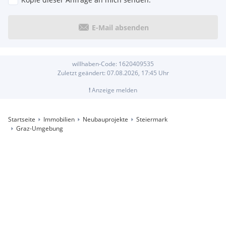
Sonstige
Bank <1000m
Post <2000m
E-Mail absenden
Polizei <1000m
willhaben-Code:
1620409535
Zuletzt geändert:
07.08.2026, 17:45
Uhr
!
Anzeige melden
Startseite
Immobilien
Neubauprojekte
Steiermark
Graz-Umgebung