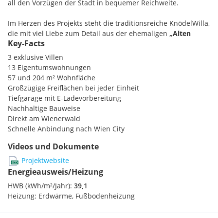
all den Vorzügen der Stadt in bequemer Reichweite.
Im Herzen des Projekts steht die traditionsreiche KnödelWilla,
die mit viel Liebe zum Detail aus der ehemaligen
„Alten
Key-Facts
Knödelhütte"
weiterentwickelt wurde. Ergänzt wird sie durch
die beiden Neubauten WanderWilla und WaldWilla, die sich
3 exklusive Villen
harmonisch in das Landschaftsbild einfügen. Das Ergebnis:
13 Eigentumswohnungen
ein Wohnprojekt, das die Geschichte des Ortes respektiert
57 und 204 m² Wohnfläche
und zugleich Maßstäbe für nachhaltige, energieeffiziente
Großzügige Freiflächen bei jeder Einheit
Bauweise setzt.
Tiefgarage mit E-Ladevorbereitung
Nachhaltige Bauweise
WILLA ist mehr als Wohnen – es ist ein Statement für
Direkt am Wienerwald
Lebensqualität im Einklang mit Natur und Architektur.
Schnelle Anbindung nach Wien City
Die 13 Eigentumswohnungen von WILLA sind so vielfältig wie
Videos und Dokumente
ihre Bewohner. Von kompakten 57 m² bis hin zu großzügigen
Projektwebsite
204 m² eröffnen sie unterschiedlichste Lebensräume – für
Energieausweis/Heizung
Singles, Paare oder Familien.
HWB (kWh/m²/Jahr):
39,1
Heizung:
Erdwärme, Fußbodenheizung
Jede Wohnung überzeugt durch erstklassige Ausstattung,
helle Grundrisse und viel Freiraum**. Ob mit Eigengarten,
Terrasse oder Balkon – das Wohnerlebnis wird hier immer