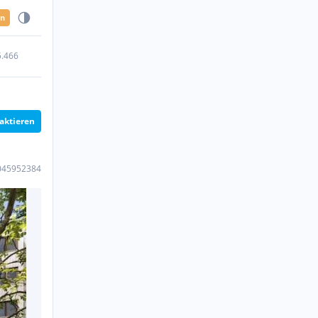
en
5.466
aktieren
045952384