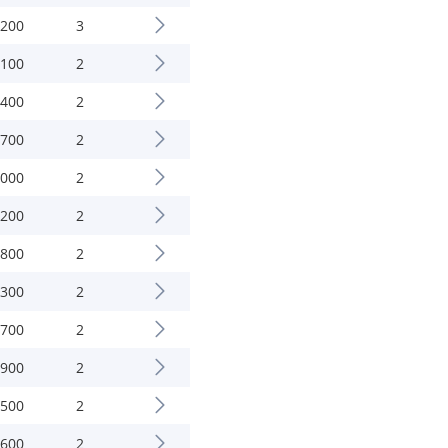
.200
3
.100
2
.400
2
.700
2
.000
2
.200
2
.800
2
.300
2
.700
2
.900
2
.500
2
.600
2