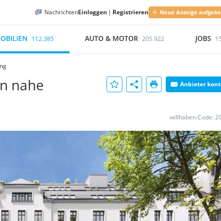
Nachrichten
Einloggen
|
Registrieren
Neue Anzeige aufgeb
OBILIEN
AUTO & MOTOR
JOBS
112.385
205.922
1
ing
n nahe
Anbieter kont
willhaben-Code:
2