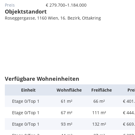
Preis
€ 279.700–1.184.000
Objektstandort
Roseggergasse, 1160 Wien, 16. Bezirk, Ottakring
Verfügbare Wohneinheiten
Einheit
Wohn­fläche
Frei­fläche
Pre
Etage 0/Top 1
61 m²
66 m²
€ 401
Etage 0/Top 1
67 m²
111 m²
€ 444
Etage 0/Top 1
93 m²
132 m²
€ 669