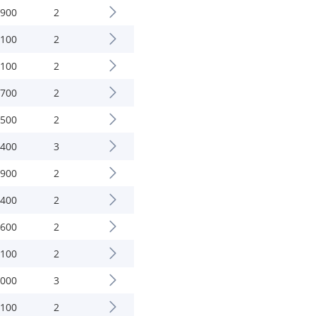
.900
2
.100
2
.100
2
.700
2
.500
2
.400
3
.900
2
.400
2
.600
2
.100
2
.000
3
.100
2