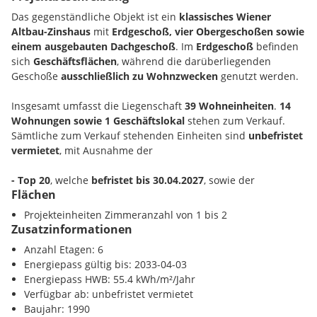
Das gegenständliche Objekt ist ein
klassisches Wiener
Altbau-Zinshaus
mit
Erdgeschoß, vier Obergeschoßen sowie
einem ausgebauten Dachgeschoß
. Im
Erdgeschoß
befinden
sich
Geschäftsflächen
, während die darüberliegenden
Geschoße
ausschließlich zu Wohnzwecken
genutzt werden.
Insgesamt umfasst die Liegenschaft
39 Wohneinheiten
.
14
Wohnungen sowie 1 Geschäftslokal
stehen zum Verkauf.
Sämtliche zum Verkauf stehenden Einheiten sind
unbefristet
vermietet
, mit Ausnahme der
- Top 20
, welche
befristet bis 30.04.2027
, sowie der
Flächen
- Top 34
, welche
befristet bis 31.08.2027
vermietet ist.
Projekteinheiten Zimmeranzahl von 1 bis 2
Zusatzinformationen
Jeder Wohnung ist ein
eigenes Kellerabteil
zugeordnet.
Anzahl Etagen: 6
Zusätzlich stehen den Bewohnern
28 Stapelparker-
Energiepass gültig bis: 2033-04-03
Stellplätze in der hauseigenen Garage
zur Verfügung.
Energiepass HWB: 55.4 kWh/m²/Jahr
Verfügbar ab: unbefristet vermietet
Die
Nutzflächen der Wohnungen
bewegen sich in einer
Baujahr: 1990
Größenordnung von
ca. 42,60 m² bis 67,59 m²
.