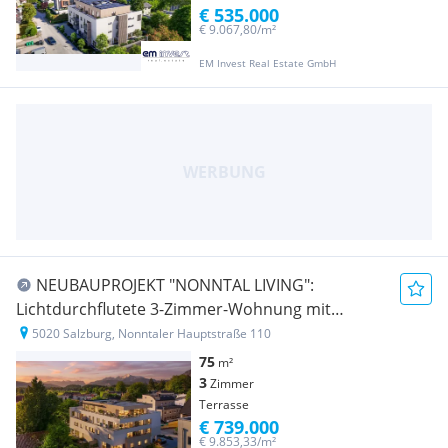
€ 535.000
€ 9.067,80/m²
EM Invest Real Estate GmbH
NEUBAUPROJEKT "NONNTAL LIVING":
Lichtdurchflutete 3-Zimmer-Wohnung mit
großzügiger Terrasse
5020 Salzburg, Nonntaler Hauptstraße 110
75
m²
3
Zimmer
Terrasse
€ 739.000
€ 9.853,33/m²