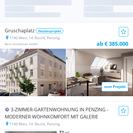
Gruschaplatz
Neubauprojekt
1140 Wien, 14. Bezirk, Penzing
ab € 385.000
Bero Immobilien GmbH
zum Projekt
3-ZIMMER-GARTENWOHNUNG IN PENZING -
MODERNER WOHNKOMFORT MIT GALERIE
1140 Wien, 14. Bezirk, Penzing
72
m²