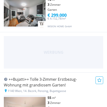
3
Zimmer
Garten
€ 299.000
€ 4.152,78/m²
WISION HOME GmbH
++Bujatti++ Tolle 3-Zimmer Erstbezug-
Wohnung mit grandiosem Garten!
1140 Wien, 14. Bezirk, Penzing, Bujattigasse
55
m²
3
Zimmer