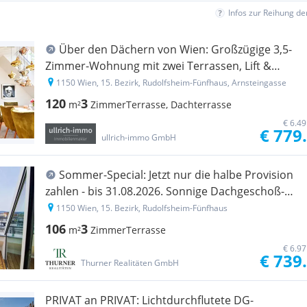
Infos zur Reihung d
Über den Dächern von Wien: Großzügige 3,5-
Zimmer-Wohnung mit zwei Terrassen, Lift &
Klimaanlage
1150 Wien, 15. Bezirk, Rudolfsheim-Fünfhaus, Arnsteingasse
120
3
m²
Zimmer
Terrasse, Dachterrasse
€ 6.4
€ 779
ullrich-immo GmbH
Sommer-Special: Jetzt nur die halbe Provision
zahlen - bis 31.08.2026. Sonnige Dachgeschoß-
Wohnung mit Terrasse in Bestlage des 15.
1150 Wien, 15. Bezirk, Rudolfsheim-Fünfhaus
Bezirkes zu kaufen
106
3
m²
Zimmer
Terrasse
€ 6.9
€ 739
Thurner Realitäten GmbH
PRIVAT an PRIVAT: Lichtdurchflutete DG-