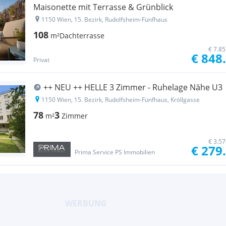
Maisonette mit Terrasse & Grünblick
1150 Wien, 15. Bezirk, Rudolfsheim-Fünfhaus
108
m²
Dachterrasse
€ 7.8
€ 848
Privat
++ NEU ++ HELLE 3 Zimmer - Ruhelage Nähe U3
1150 Wien, 15. Bezirk, Rudolfsheim-Fünfhaus, Kröllgasse
78
3
m²
Zimmer
€ 3.5
€ 279
Prima Service PS Immobilien