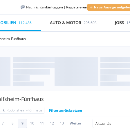
Nachrichten
Einloggen
|
Registrieren
Neue Anzeige aufgeb
OBILIEN
AUTO & MOTOR
JOBS
112.486
205.603
1
lfsheim-Fünfhaus
olfsheim-Fünfhaus
zirk, Rudolfsheim-Fünfhaus
Filter zurücksetzen
7
8
9
10
11
12
13
Weiter