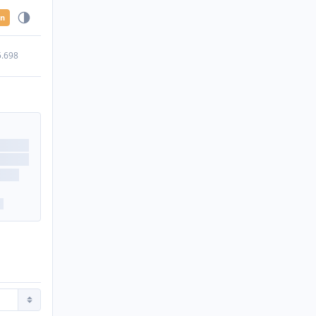
en
5.698