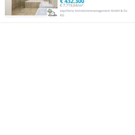
€ 432.300
€ 7.719,64/m²
equilibria Immobilienmanagement GmbH & Co
KG