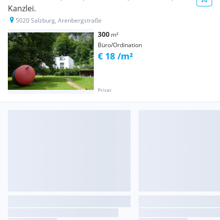
Kanzlei.
5020 Salzburg, Arenbergstraße
300
m²
Büro/Ordination
€ 18 /m²
Privat