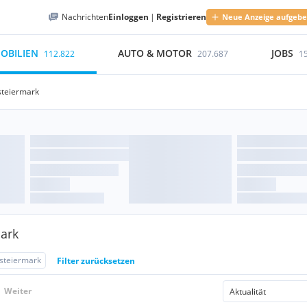
Nachrichten
Einloggen
|
Registrieren
Neue Anzeige aufgeb
OBILIEN
AUTO & MOTOR
JOBS
112.822
207.687
1
steiermark
ark
steiermark
Filter zurücksetzen
Weiter