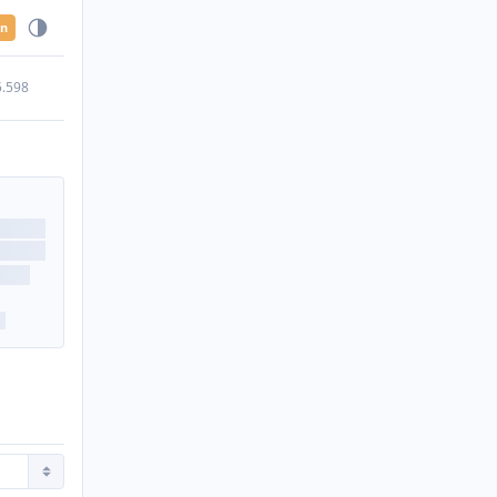
en
5.598