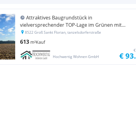
Attraktives Baugrundstück in
vielversprechender TOP-Lage im Grünen mit
Koralmbahn-Anbindung
8522 Groß Sankt Florian, tanzelsdorferstraße
613
m²
Kauf
€
€ 93
Hochwertig Wohnen GmbH