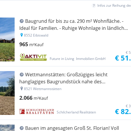
Infos zur Reihung d
Baugrund für bis zu ca. 290 m² Wohnfläche. -
Ideal für Familien. - Ruhige Wohnlage in ländlicher
Idylle bei Eibiswald.
8552 Eibiswald
965
m²
Kauf
€ 5
€ 51
Future in Living  Immobilien GmbH
Wettmannstätten: Großzügiges leicht
hanglagiges Baugrundstück nahe des
Waldschachersees
8521 Wettmannstätten
2.066
m²
Kauf
€ 3
€ 82
Schilcherland Realitäten
Bauen im angesagten Groß St. Florian! Voll