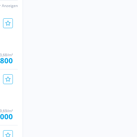
er Anzeigen
3,68/m²
.800
9,69/m²
.000