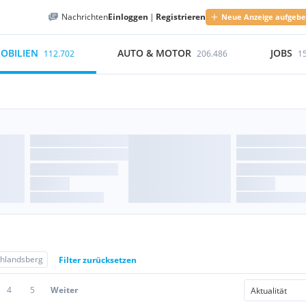
Nachrichten
Einloggen
|
Registrieren
Neue Anzeige aufgeb
OBILIEN
AUTO & MOTOR
JOBS
112.702
206.486
1
hlandsberg
Filter zurücksetzen
4
5
Weiter