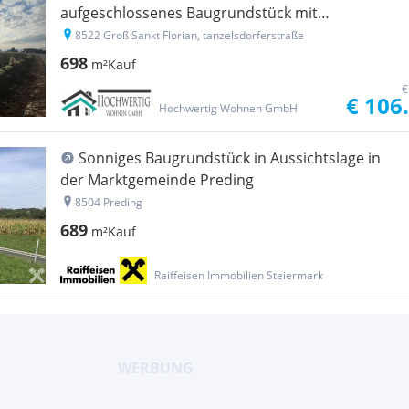
aufgeschlossenes Baugrundstück mit
Koralmbahn-Anbindung
8522 Groß Sankt Florian, tanzelsdorferstraße
698
m²
Kauf
€
€ 106
Hochwertig Wohnen GmbH
Sonniges Baugrundstück in Aussichtslage in
der Marktgemeinde Preding
8504 Preding
689
m²
Kauf
Raiffeisen Immobilien Steiermark