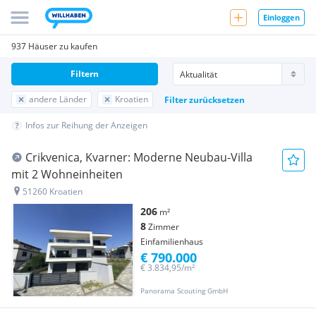
Einloggen
937 Häuser zu kaufen
Filtern
andere Länder
Kroatien
Filter zurücksetzen
Infos zur Reihung der Anzeigen
Crikvenica, Kvarner: Moderne Neubau-Villa
mit 2 Wohneinheiten
51260 Kroatien
206
m²
8
Zimmer
Einfamilienhaus
€ 790.000
€ 3.834,95/m²
Panorama Scouting GmbH