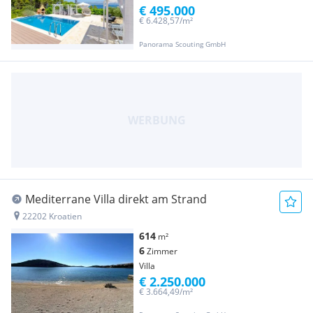
€ 495.000
€ 6.428,57/m²
Panorama Scouting GmbH
Mediterrane Villa direkt am Strand
22202 Kroatien
614
m²
6
Zimmer
Villa
€ 2.250.000
€ 3.664,49/m²