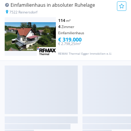
Einfamilienhaus in absoluter Ruhelage
7522 Reinersdorf
114
m²
4
Zimmer
Einfamilienhaus
€ 319.000
€ 2.798,25/m²
REMAX Thermal Egger Immobilien e.U.