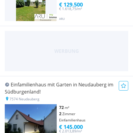
€ 129.500
€ 1.618,75/m²
ARU
Einfamilienhaus mit Garten in Neudauberg im
Südburgenland!
7574 Neudauberg
72
m²
2
Zimmer
Einfamilienhaus
€ 145.000
€ 2.013,89/m²