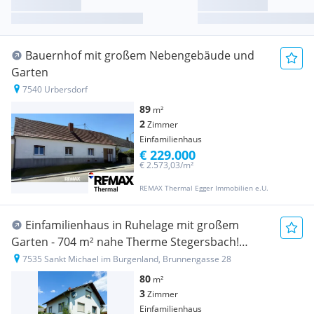
Bauernhof mit großem Nebengebäude und
Garten
7540 Urbersdorf
89
m²
2
Zimmer
Einfamilienhaus
€ 229.000
€ 2.573,03/m²
REMAX Thermal Egger Immobilien e.U.
Einfamilienhaus in Ruhelage mit großem
Garten - 704 m² nahe Therme Stegersbach!
(Provisionsfrei)
7535 Sankt Michael im Burgenland, Brunnengasse 28
80
m²
3
Zimmer
Einfamilienhaus