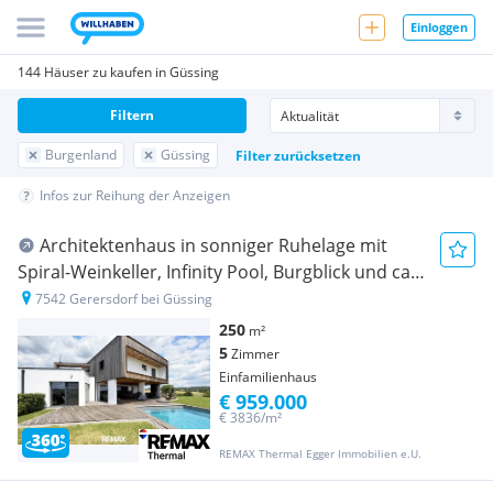
Einloggen
144 Häuser zu kaufen in Güssing
Filtern
Burgenland
Güssing
Filter zurücksetzen
Infos zur Reihung der Anzeigen
Architektenhaus in sonniger Ruhelage mit
Spiral-Weinkeller, Infinity Pool, Burgblick und ca.
1 ha Eigengrund
7542 Gerersdorf bei Güssing
250
m²
5
Zimmer
Einfamilienhaus
€ 959.000
€ 3836/m²
REMAX Thermal Egger Immobilien e.U.