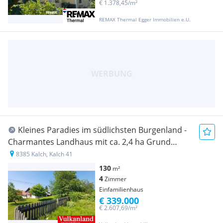
€ 1.378,45/m²
REMAX Thermal Egger Immobilien e.U.
Kleines Paradies im südlichsten Burgenland -
Charmantes Landhaus mit ca. 2,4 ha Grund
(großteils arrondiert), schönen Nebengebäuden
8385 Kalch, Kalch 41
und Ausblick!
130
m²
4
Zimmer
Einfamilienhaus
€ 339.000
€ 2.607,69/m²