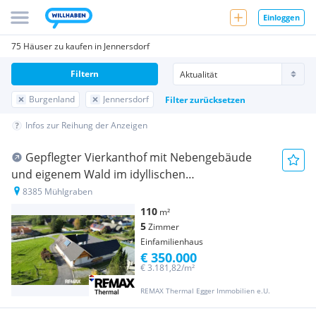
Einloggen
75 Häuser zu kaufen in Jennersdorf
Filtern
Burgenland
Jennersdorf
Filter zurücksetzen
Infos zur Reihung der Anzeigen
Gepflegter Vierkanthof mit Nebengebäude
und eigenem Wald im idyllischen
Südburgenland.
8385 Mühlgraben
110
m²
5
Zimmer
Einfamilienhaus
€ 350.000
€ 3.181,82/m²
REMAX Thermal Egger Immobilien e.U.