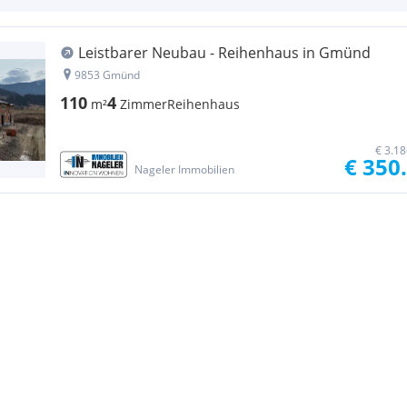
Leistbarer Neubau - Reihenhaus in Gmünd
9853 Gmünd
110
4
m²
Zimmer
Reihenhaus
€ 3.1
€ 350
Nageler Immobilien