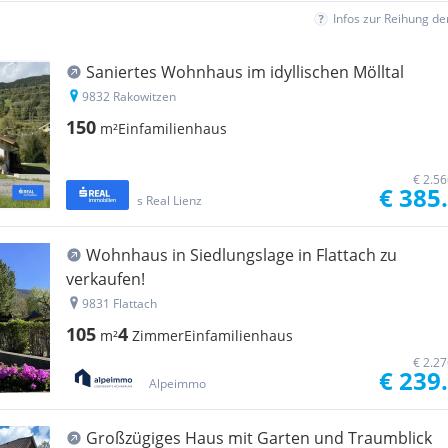
Infos zur Reihung d
Saniertes Wohnhaus im idyllischen Mölltal
9832 Rakowitzen
150
m²
Einfamilienhaus
€ 2.5
€ 385
s Real Lienz
Wohnhaus in Siedlungslage in Flattach zu
verkaufen!
9831 Flattach
105
4
m²
Zimmer
Einfamilienhaus
€ 2.2
€ 239
Alpeimmo
Großzügiges Haus mit Garten und Traumblick