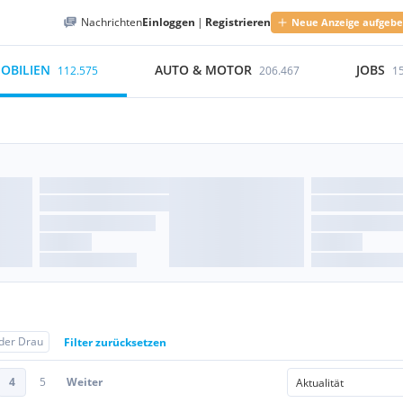
Nachrichten
Einloggen
|
Registrieren
Neue Anzeige aufgeb
OBILIEN
AUTO & MOTOR
JOBS
112.575
206.467
1
 der Drau
Filter zurücksetzen
4
5
Weiter