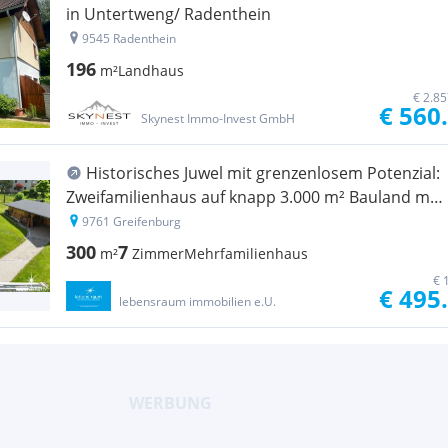
in Untertweng/ Radenthein
9545 Radenthein
196
m²
Landhaus
€ 2.8
€ 560
Skynest Immo-Invest GmbH
Historisches Juwel mit grenzenlosem Potenzial:
Zweifamilienhaus auf knapp 3.000 m² Bauland mit
Ausbaupotential in Greifenburg.
9761 Greifenburg
300
7
m²
Zimmer
Mehrfamilienhaus
€ 
€ 495
lebensraum immobilien e.U.