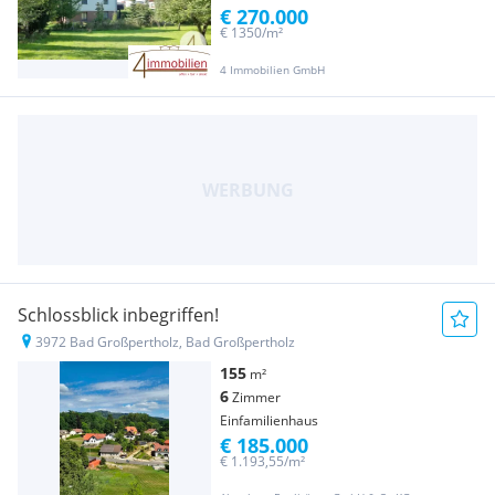
€ 270.000
€ 1350/m²
4 Immobilien GmbH
Schlossblick inbegriffen!
3972 Bad Großpertholz, Bad Großpertholz
155
m²
6
Zimmer
Einfamilienhaus
€ 185.000
€ 1.193,55/m²