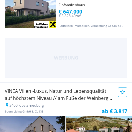
Einfamilienhaus
€ 647.000
€ 3.828,40/m²
Raiffeisen Immobilien Vermittlung Ges.m.b.H.
VINEA Villen -Luxus, Natur und Lebensqualität
auf höchstem Niveau // am Fuße der Weinberge
Stiftes Klosterneuburg!!
3400 Klosterneuburg
Neubauprojekt
ab € 3.817
Boom Living GmbH & Co KG