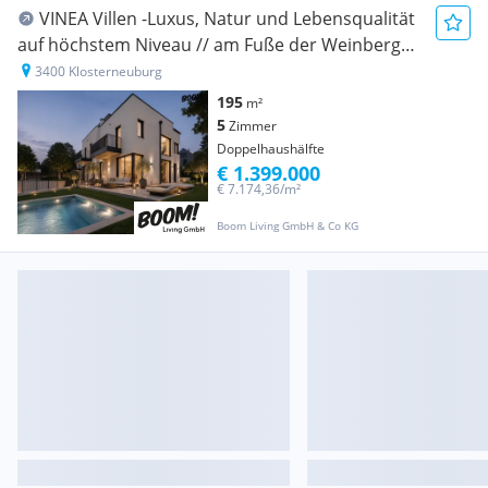
VINEA Villen -Luxus, Natur und Lebensqualität
auf höchstem Niveau // am Fuße der Weinberge
Stiftes Klosterneuburg!!
3400 Klosterneuburg
195
m²
5
Zimmer
Doppelhaushälfte
€ 1.399.000
€ 7.174,36/m²
Boom Living GmbH & Co KG