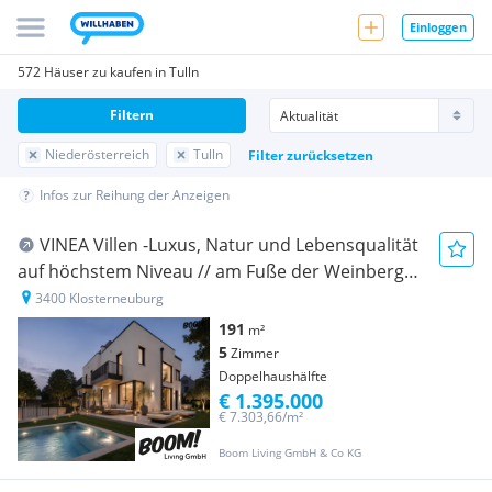
Einloggen
572 Häuser zu kaufen in Tulln
Filtern
Niederösterreich
Tulln
Filter zurücksetzen
Infos zur Reihung der Anzeigen
VINEA Villen -Luxus, Natur und Lebensqualität
auf höchstem Niveau // am Fuße der Weinberge
Stiftes Klosterneuburg!!
3400 Klosterneuburg
191
m²
5
Zimmer
Doppelhaushälfte
€ 1.395.000
€ 7.303,66/m²
Boom Living GmbH & Co KG