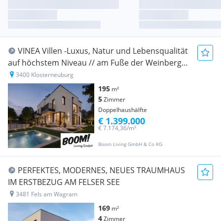
VINEA Villen -Luxus, Natur und Lebensqualität
auf höchstem Niveau // am Fuße der Weinberge
Stiftes Klosterneuburg!!
3400 Klosterneuburg
195
m²
5
Zimmer
Doppelhaushälfte
€ 1.399.000
€ 7.174,36/m²
Boom Living GmbH & Co KG
PERFEKTES, MODERNES, NEUES TRAUMHAUS
IM ERSTBEZUG AM FELSER SEE
3481 Fels am Wagram
169
m²
4
Zimmer