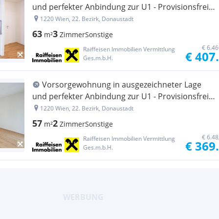
und perfekter Anbindung zur U1 - Provisionsfreier
Neubau-Erstbezug
1220 Wien, 22. Bezirk, Donaustadt
63
3
m²
Zimmer
Sonstige
€ 6.4
Raiffeisen Immobilien Vermittlung
€ 407
Ges.m.b.H.
Vorsorgewohnung in ausgezeichneter Lage
und perfekter Anbindung zur U1 - Provisionsfreier
Neubau-Erstbezug
1220 Wien, 22. Bezirk, Donaustadt
57
2
m²
Zimmer
Sonstige
€ 6.4
Raiffeisen Immobilien Vermittlung
€ 369
Ges.m.b.H.