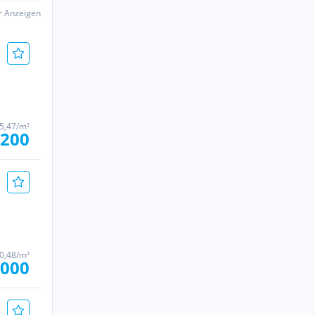
er Anzeigen
75,47/m²
.200
90,48/m²
.000