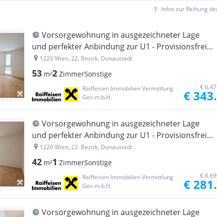
Infos zur Reihung d
Vorsorgewohnung in ausgezeichneter Lage
und perfekter Anbindung zur U1 - Provisionsfreier
Neubau-Erstbezug
1220 Wien, 22. Bezirk, Donaustadt
53
2
m²
Zimmer
Sonstige
€ 6.4
Raiffeisen Immobilien Vermittlung
€ 343
Ges.m.b.H.
Vorsorgewohnung in ausgezeichneter Lage
und perfekter Anbindung zur U1 - Provisionsfreier
Neubau-Erstbezug
1220 Wien, 22. Bezirk, Donaustadt
42
1
m²
Zimmer
Sonstige
€ 6.6
Raiffeisen Immobilien Vermittlung
€ 281
Ges.m.b.H.
Vorsorgewohnung in ausgezeichneter Lage