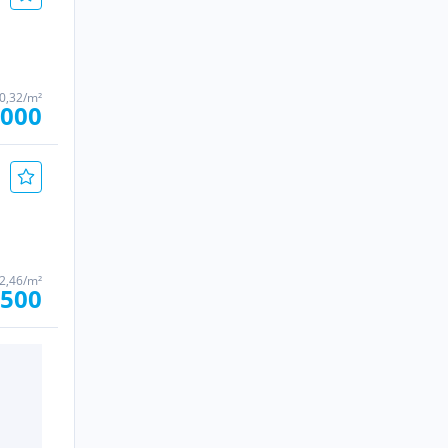
60,32/m²
.000
82,46/m²
.500