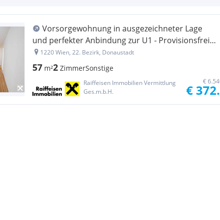
Vorsorgewohnung in ausgezeichneter Lage
und perfekter Anbindung zur U1 - Provisionsfreier
Neubau-Erstbezug
1220 Wien, 22. Bezirk, Donaustadt
57
2
m²
Zimmer
Sonstige
€ 6.5
Raiffeisen Immobilien Vermittlung
€ 372
Ges.m.b.H.