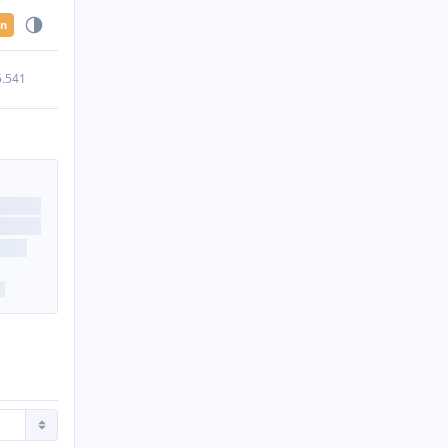
en
5.541