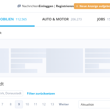
Nachrichten
Einloggen
|
Registrieren
Neue Anzeige aufgeb
OBILIEN
AUTO & MOTOR
JOBS
112.565
206.273
1
dt
dt
zirk, Donaustadt
Filter zurücksetzen
7
8
9
10
11
12
13
Weiter