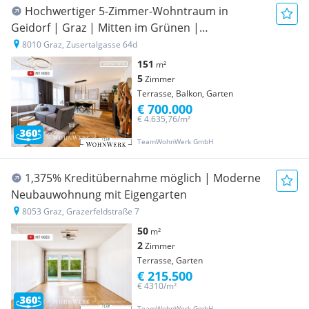
Hochwertiger 5-Zimmer-Wohntraum in
Geidorf | Graz | Mitten im Grünen |
Wunderschöne Ruhelage
8010 Graz, Zusertalgasse 64d
151
m²
5
Zimmer
Terrasse, Balkon, Garten
€ 700.000
€ 4.635,76/m²
TeamWohnWerk GmbH
1,375% Kreditübernahme möglich | Moderne
Neubauwohnung mit Eigengarten
8053 Graz, Grazerfeldstraße 7
50
m²
2
Zimmer
Terrasse, Garten
€ 215.500
€ 4310/m²
TeamWohnWerk GmbH