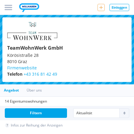
Einloggen
TeamWohnWerk GmbH
Körösistraße 28
8010
Graz
Firmenwebsite
Telefon
+43 316 81 42 49
Angebot
Über uns
14 Eigentumswohnungen
Filtern
Infos zur Reihung der Anzeigen