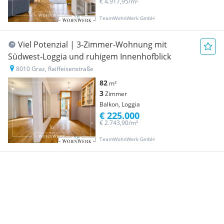
€ 4.917,95/m²
TeamWohnWerk GmbH
Viel Potenzial | 3-Zimmer-Wohnung mit
Südwest-Loggia und ruhigem Innenhofblick
8010 Graz, Raiffeisenstraße
82
m²
3
Zimmer
Balkon, Loggia
€ 225.000
€ 2.743,90/m²
TeamWohnWerk GmbH