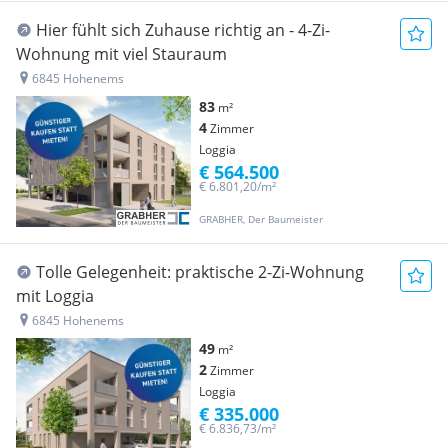
Hier fühlt sich Zuhause richtig an - 4-Zi-
Wohnung mit viel Stauraum
6845 Hohenems
83
m²
4
Zimmer
Loggia
€ 564.500
€ 6.801,20/m²
GRABHER, Der Baumeister
Tolle Gelegenheit: praktische 2-Zi-Wohnung
mit Loggia
6845 Hohenems
49
m²
2
Zimmer
Loggia
€ 335.000
€ 6.836,73/m²