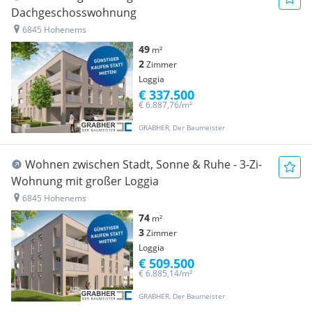
Dachgeschosswohnung
6845 Hohenems
49
m²
2
Zimmer
Loggia
€ 337.500
€ 6.887,76/m²
GRABHER, Der Baumeister
Wohnen zwischen Stadt, Sonne & Ruhe - 3-Zi-
Wohnung mit großer Loggia
6845 Hohenems
74
m²
3
Zimmer
Loggia
€ 509.500
€ 6.885,14/m²
GRABHER, Der Baumeister