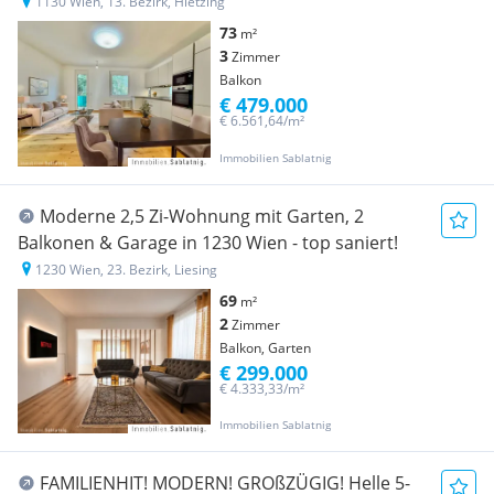
1130 Wien, 13. Bezirk, Hietzing
73
m²
3
Zimmer
Balkon
€ 479.000
€ 6.561,64/m²
Immobilien Sablatnig
Moderne 2,5 Zi-Wohnung mit Garten, 2
Balkonen & Garage in 1230 Wien - top saniert!
1230 Wien, 23. Bezirk, Liesing
69
m²
2
Zimmer
Balkon, Garten
€ 299.000
€ 4.333,33/m²
Immobilien Sablatnig
FAMILIENHIT! MODERN! GROßZÜGIG! Helle 5-