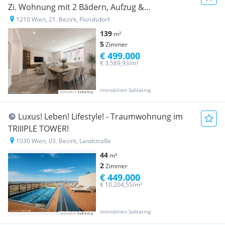
Zi. Wohnung mit 2 Bädern, Aufzug &
Einbauküche in 1210 Wien!
1210 Wien, 21. Bezirk, Floridsdorf
139
m²
5
Zimmer
€ 499.000
€ 3.589,93/m²
Immobilien Sablatnig
Luxus! Leben! Lifestyle! - Traumwohnung im
TRIIIPLE TOWER!
1030 Wien, 03. Bezirk, Landstraße
44
m²
2
Zimmer
€ 449.000
€ 10.204,55/m²
Immobilien Sablatnig