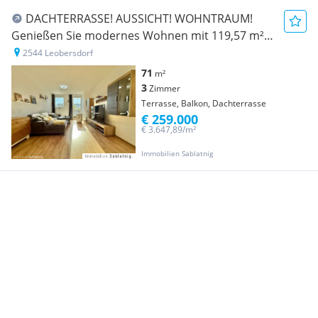
DACHTERRASSE! AUSSICHT! WOHNTRAUM!
Genießen Sie modernes Wohnen mit 119,57 m²
Freifläche über den Dächern von Leobersdorf!
2544 Leobersdorf
71
m²
3
Zimmer
Terrasse, Balkon, Dachterrasse
€ 259.000
€ 3.647,89/m²
Immobilien Sablatnig