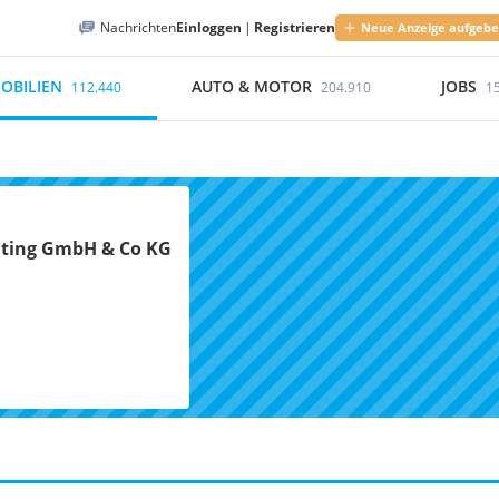
Nachrichten
Einloggen
|
Registrieren
Neue Anzeige aufgeb
OBILIEN
AUTO & MOTOR
JOBS
112.440
204.910
1
lting GmbH & Co KG