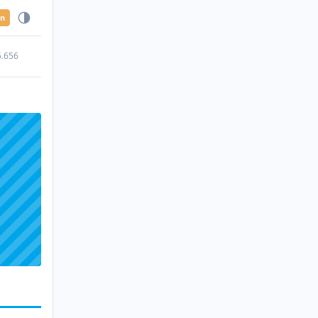
en
5.656