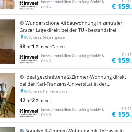
€ 3.1
Imvest Immobilien Consulting GmbH &
€ 159
Co KG
Wunderschöne Altbauwohnung in zentraler
Grazer Lage direkt bei der TU - bestandsfrei
8010 Graz, Steyrergasse
38
1
m²
Zimmer
Garten
€ 4.1
Imvest Immobilien Consulting GmbH &
€ 159
Co KG
Ideal geschnittene 2-Zimmer-Wohnung direkt
bei der Karl-Franzens-Universität in der
Heinrichstraße
8010 Graz, Heinrichstraße
42
2
m²
Zimmer
€ 3.7
Imvest Immobilien Consulting GmbH &
€ 155
Co KG
Sonnige 3-Zimmer-Wohnung mit Terrasse in