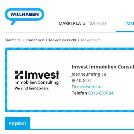
MARKTPLATZ
IMM
12.417.518
Startseite
Immobilien
Maklerübersicht
Maklerprofil
Imvest Immobilien Consu
Joanneumring 18
8010
Graz
Firmenwebsite
Telefon
0316 839684
Angebot