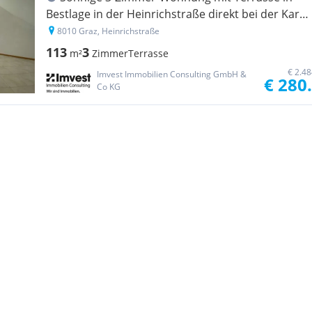
Bestlage in der Heinrichstraße direkt bei der Karl-
Franzens-Universität
8010 Graz, Heinrichstraße
113
3
m²
Zimmer
Terrasse
€ 2.4
Imvest Immobilien Consulting GmbH &
€ 280
Co KG