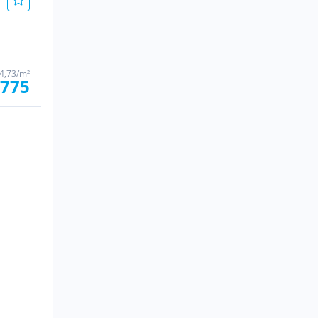
84,73/m²
.775