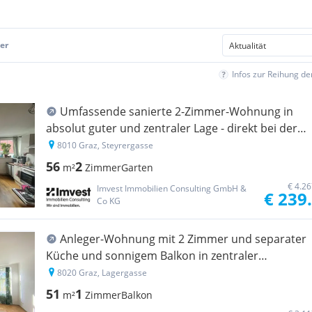
er
Infos zur Reihung d
Umfassende sanierte 2-Zimmer-Wohnung in
absolut guter und zentraler Lage - direkt bei der
TU - Anlegerwohnung
8010 Graz, Steyrergasse
56
2
m²
Zimmer
Garten
€ 4.2
Imvest Immobilien Consulting GmbH &
€ 239
Co KG
Anleger-Wohnung mit 2 Zimmer und separater
Küche und sonnigem Balkon in zentraler
Innenstadtlage nahe Grazer Augarten
8020 Graz, Lagergasse
51
1
m²
Zimmer
Balkon