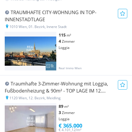
TRAUMHAFTE CITY-WOHNUNG IN TOP-
INNENSTADTLAGE
1010 Wien, 01. Bezirk, Innere Stadt
115
m²
4
Zimmer
Loggia
Real Immo Wien
Traumhafte 3-Zimmer-Wohnung mit Loggia,
Fußbodenheizung & 90m² - TOP LAGE IM 12.
BEZIRK!
1120 Wien, 12. Bezirk, Meidling
89
m²
3
Zimmer
Loggia
€ 365.000
€ 4.101,12/m²